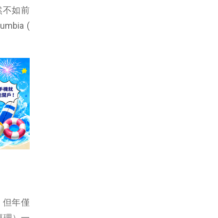
雖然不如前
ia (
，但年僅
經理）一