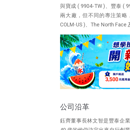
與寶成 ( 9904-TW )、豐泰 
兩大廠，但不同的專注策略，讓
COLM-US )、The North 
公司沿革
鈺齊董事長林文智是豐泰企業前副
40 歲的他仍決定出來自行