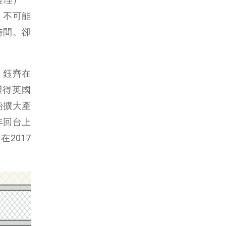
，不可能
時間。卻
。鈺齊在
年獲得英國
始擴大產
年回台上
2017