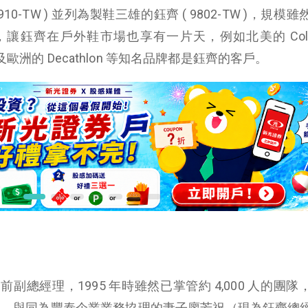
( 9910-TW ) 並列為製鞋三雄的鈺齊 ( 9802-TW )，規模
鈺齊在戶外鞋市場也享有一片天，例如北美的 Columb
Face 及歐洲的 Decathlon 等知名品牌都是鈺齊的客戶。
總經理，1995 年時雖然已掌管約 4,000 人的團隊
創業，與同為豐泰企業業務協理的妻子廖芳祝（現為鈺齊總