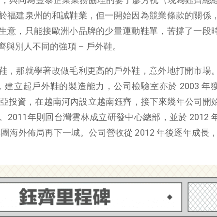
於福建泉州的和誠鞋業，但一開始因為競業條款的關係
生意，只能接歐洲小品牌的少量運動鞋單，苦撐了一段
與別人不同的強項 – 戶外鞋。
鞋，那就學著改做毛利更高的戶外鞋，意外地打開市場
X 認證，建立起戶外鞋的製造能力，公司檢驗室亦於 2003 
東南亞投資，在越南河內設立越南鈺齊，接下來幾年公司開
2011年則回台灣雲林成立研發中心總部，並於 2012 
團海外佈局再下一城。公司營收從 2012 年後逐年成長，在