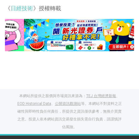
《
日經技術
》授權轉載
本網站所提供之股價與市場資訊來源為：
TEJ 台灣經濟新報
、
EOD Historical Data
、
公開資訊觀測站
等。本網站不對資料之正
確性與即時性負任何責任，所提供之資訊僅供參考，無推介買賣
之意。投資人依本網站資訊交易發生損失需自行負責，請謹慎評
估風險。