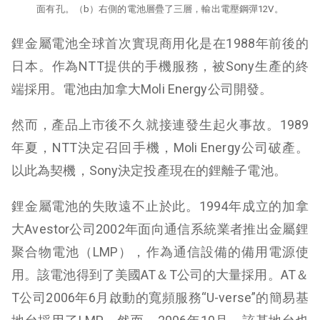
面有孔。（b）右側的電池層疊了三層，輸出電壓鋼彈12V。
鋰金屬電池全球首次實現商用化是在1988年前後的
日本。作為NTT提供的手機服務，被Sony生產的終
端採用。電池由加拿大Moli Energy公司開發。
然而，產品上市後不久就接連發生起火事故。1989
年夏，NTT決定召回手機，Moli Energy公司破產。
以此為契機，Sony決定投產現在的鋰離子電池。
鋰金屬電池的失敗遠不止於此。1994年成立的加拿
大Avestor公司2002年面向通信系統業者推出金屬鋰
聚合物電池（LMP），作為通信設備的備用電源使
用。該電池得到了美國AT＆T公司的大量採用。AT＆
T公司2006年6月啟動的寬頻服務“U-verse”的簡易基