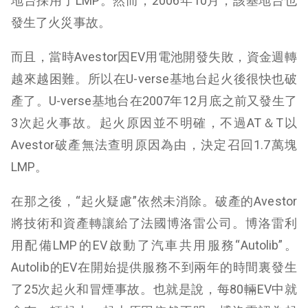
地台採用了LMP。然而，2006年10月，該基地台也
發生了火災事故。
而且，當時Avestor因EV用電池開發失敗，資金週轉
越來越困難。所以在U-verse基地台起火後很快也破
產了。U-verse基地台在2007年12月底之前又發生了
3次起火事故。起火原因並不明確，不過AT＆T以
Avestor破產無法查明原因為由，決定召回1.7萬塊
LMP。
在那之後，“起火疑慮”依然未消除。破產的Avestor
將技術和資產轉讓給了法國博洛雷公司。博洛雷利
用配備LMP的EV啟動了汽車共用服務“Autolib”。
Autolib的EV在開始提供服務不到兩年的時間裏發生
了25次起火和冒煙事故。也就是說，每80輛EV中就