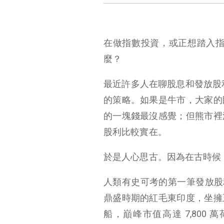
在做指數投資，或正想踏入指
麼？
最近許多人在聊股息和發放股利、闌
的策略。如果是牛市，大家的
的一塊錢最沒感覺；但熊市裡
股利比較實在。
於是人心思古。因為在古時候
人類有史可考的第一筆發放股
鼎盛時期的紅毛東印度，坐擁
船，巔峰市值高達 7,800 萬