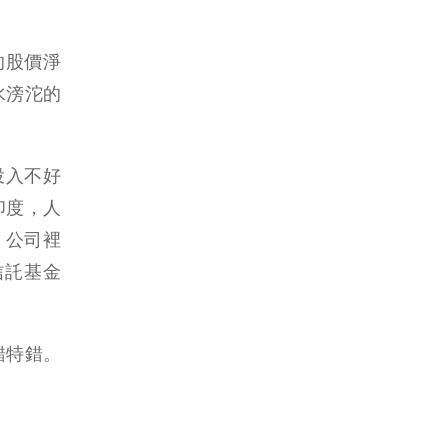
的股價淨
水滂沱的
投入不好
印度，人
 公司裡
信託基金
錯特錯。