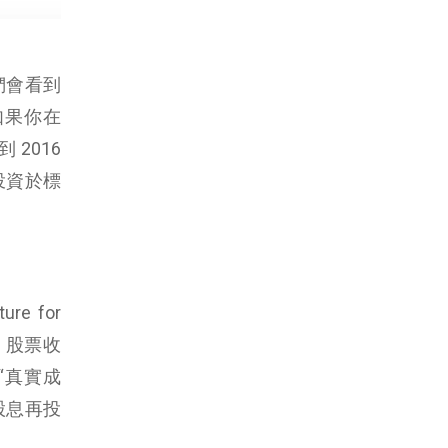
我們會看到
如果你在
2016
投資於標
e for
裡，股票收
“真實成
股息再投