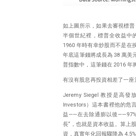
如上圖所示，如果去審視標普 500
半個世紀裡，標普全收益中的
1960 年時有幸炒股而不是在
年底這筆錢將成長為 38 萬
普指數中，這筆錢在 2016 年將
有沒有股息再投資相差了一座
Jeremy Siegel 教授是
Investors）這本書裡他的
益——在去除通膨以後——97
長”，也就是資本收益。算上股
資，真實年化回報驟降為 4.