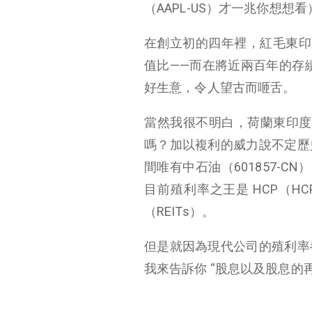
（AAPL-US）才一兆你想想看
結語
在創立初的四年裡，紅毛東印
值比——而在將近兩百年的存續
好生意，令人望古而咂舌。
當然我很不明白，荷蘭東印度
嗎？加以複利的威力說不定歷
間唯有中石油（601857-C
目前殖利率之王是 HCP（H
（REITs）。
但是就因為現代公司的殖利率
我來告訴你 “股息以及股息的