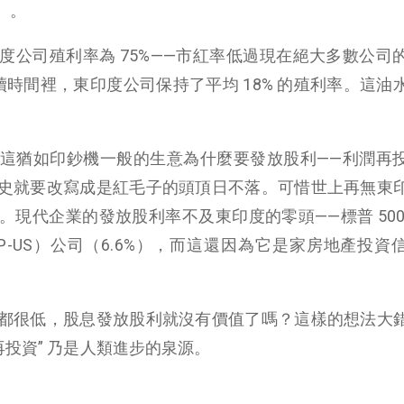
）。
度公司殖利率為 75%——市紅率低過現在絕大多數公司
時間裡，東印度公司保持了平均 18% 的殖利率。這油
這猶如印鈔機一般的生意為什麼要發放股利——利潤再
史就要改寫成是紅毛子的頭頂日不落。可惜世上再無東
N）。現代企業的發放股利率不及東印度的零頭——標普 500
CP-US）公司（6.6%），而這還因為它是家房地產投資
都很低，股息發放股利就沒有價值了嗎？這樣的想法大
再投資” 乃是人類進步的泉源。