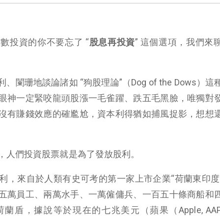
數投資的你不要忘了 “
股息再投資
” 這個選項，我們來
珊地談論諸如 “狗股理論”（Dog of the Dows）
眼神一定緊咬龍頭股漲一毛雀躍、跌五毛黑臉，唯獨對
沒有賺錢效應的確尷尬，資本利得猶如捕風捉影，想想
，人們投資股票就是為了發放股利。
利，來自於人類有史可考的第一家上市企業“荷蘭東印度
五萬員工、兩萬水手、一萬僱傭兵、一百五十條商船和
荷蘭盾，據說等於現在的七兆美元（蘋果（Apple, AAP