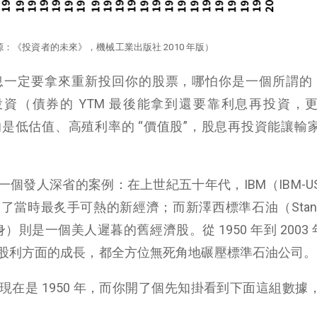
源：《投資者的未來》，機械工業出版社 2010 年版）
一定要拿來重新投回你的股票，哪怕你是一個所謂的 In
券來投資（債券的 YTM 最後能拿到還要靠利息再投資，
是低估值、高殖利率的 “價值股”，股息再投資能讓輸
個發人深省的案例：在上世紀五十年代，IBM（IBM-U
時最炙手可熱的新經濟；而新澤西標準石油（Standard
油前身）則是一個美人遲暮的舊經濟股。從 1950 年到 2003 
股利方面的成長，都全方位無死角地碾壓標準石油公司。
在是 1950 年，而你開了個先知掛看到下面這組數據