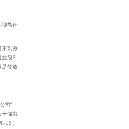
聊聊為什
這種不刺激
發放股利
還是發放
公司”。
四十條戰
L-US）