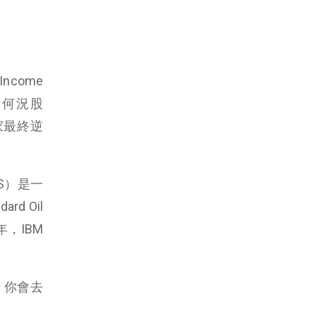
come
更何況股
家最終逆
S）是一
 Oil
年，IBM
，你會去