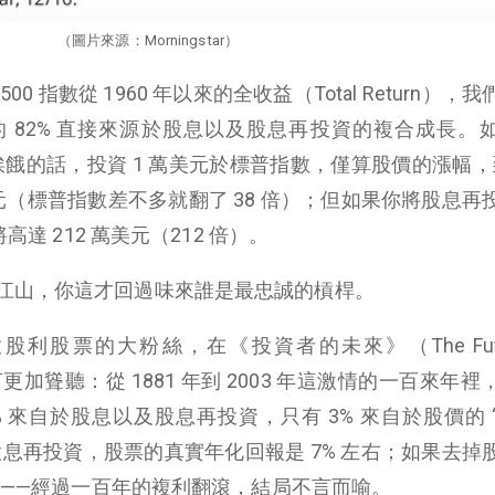
（圖片來源：Morningstar）
 指數從 1960 年以來的全收益（Total Return），
 82% 直接來源於股息以及股息再投資的複合成長。
挨餓的話，投資 1 萬美元於標普指數，僅算股價的漲幅，到 
美元（標普指數差不多就翻了 38 倍）；但如果你將股息再
高達 212 萬美元（212 倍）。
江山，你這才回過味來誰是最忠誠的槓桿。
高發放股利股票的大粉絲，在《投資者的未來》（The Futur
危言更加聳聽：從 1881 年到 2003 年這激情的一百來年
% 來自於股息以及股息再投資，只有 3% 來自於股價的 
息再投資，股票的真實年化回報是 7% 左右；如果去掉
5%——經過一百年的複利翻滾，結局不言而喻。