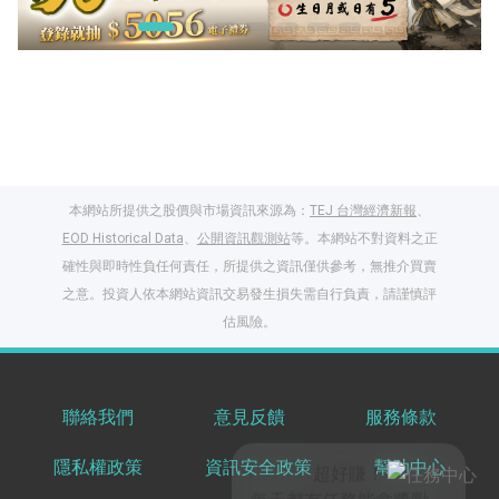
本網站所提供之股價與市場資訊來源為：
TEJ 台灣經濟新報
、
EOD Historical Data
、
公開資訊觀測站
等。本網站不對資料之正
確性與即時性負任何責任，所提供之資訊僅供參考，無推介買賣
之意。投資人依本網站資訊交易發生損失需自行負責，請謹慎評
閱讀文章，天天賺
估風險。
獎勵
登入股感會員，閱讀
任一文章
聯絡我們
意見反饋
服務條款
隱私權政策
資訊安全政策
幫助中心
出國就缺這咖？股