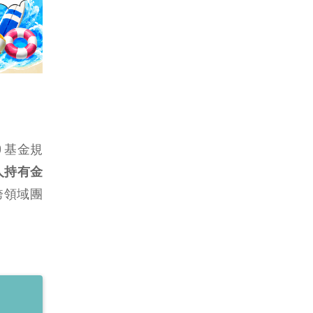
30 基金規
人持有金
跨領域團