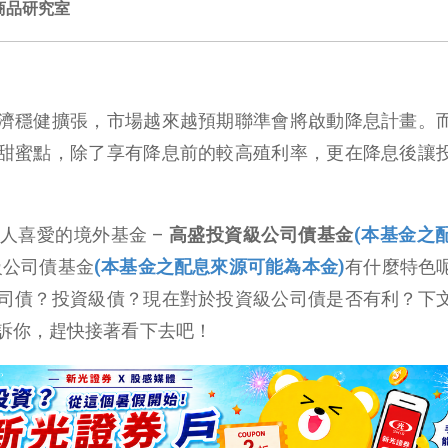
商品研究室
濟穩健擴張，市場越來越預期聯準會將啟動降息計畫。
甜蜜點，除了享有降息前的較高殖利率，更在降息後讓
人喜愛的境外基金 –
高盛投資級公司債基金
(本基金之
級公司債基金
(本基金之配息來源可能為本金)
有什麼特色
司債？投資級債？現在對於投資級公司債是否有利？下
訴你，趕快接著看下去吧！