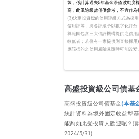
製，係計算過去5年基金淨值波動度標
高，此風險級數僅供參考，不宜作為
(3)決定投資標的信用評級方式為採
信用評等，將各評級予以數字化評分
算範圍包含三大信評機構提供之信用
較低者；若僅有一家提供則直接採用
應該標的之信用風險且隨時可能改變
高盛投資級公司債基
高盛投資級公司債基金
(本基
統計資料為境外固定收益型基
能夠如此受投資人歡迎呢？讓
2024/5/31)