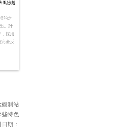
表風險越
資標的之
出。計
評，採用
能完全反
金觀測站
哪些特色
料日期：