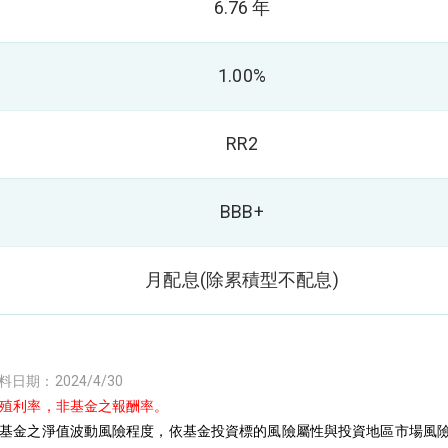
6.76 年
1.00%
RR2
BBB+
月配息(除累積型不配息)
期：2024/4/30
期殖利率，非基金之報酬率。
針對基金之淨值波動風險程度，依基金投資標的風險屬性與投資地區市場風