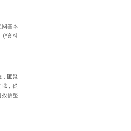
美國基本
(*資料
驗，匯聚
其職，從
村投信整