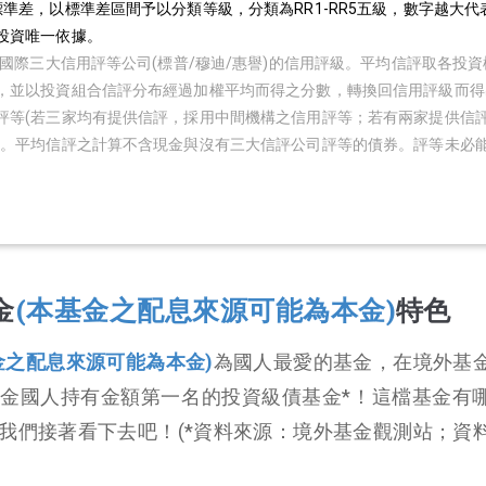
準差，以標準差區間予以分類等級，分類為RR1-RR5五級，數字越大代
投資唯一依據。
用國際三大信用評等公司(標普/穆迪/惠譽)的信用評級。平均信評取各投
，並以投資組合信評分布經過加權平均而得之分數，轉換回信用評級而得
評等(若三家均有提供信評，採用中間機構之信用評等；若有兩家提供信
)。平均信評之計算不含現金與沒有三大信評公司評等的債券。評等未必
。
金
(本基金之配息來源可能為本金)
特色
金之配息來源可能為本金)
為國人最愛的基金，在境外基
金國人持有金額第一名的投資級債基金*！這檔基金有
我們接著看下去吧！(*資料來源：境外基金觀測站；資