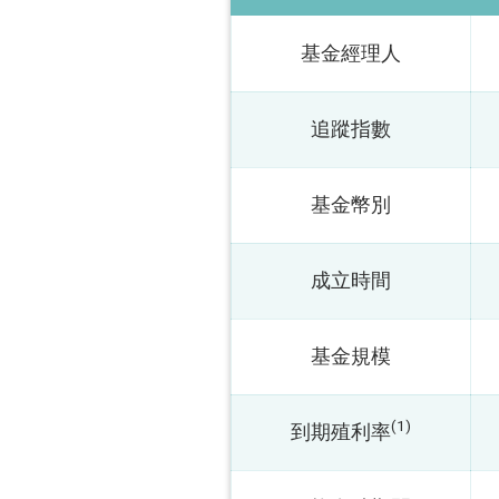
基金經理人
追蹤指數
基金幣別
成立時間
基金規模
(1)
到期殖利率