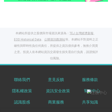
本網站所提供之股價與市場資訊來源為：
TEJ 台灣經濟新報
、
EOD Historical Data
、
公開資訊觀測站
等。本網站不對資料之正
確性與即時性負任何責任，所提供之資訊僅供參考，無推介買賣
之意。投資人依本網站資訊交易發生損失需自行負責，請謹慎評
閱讀文章，天天賺
估風險。
獎勵
登入股感會員，閱讀
任一文章
聯絡我們
意見反饋
服務條款
隱私權政策
資訊安全政策
幫助中心
出國就缺這咖？股
感會員免費帶回
認識股感
商業服務
共享知識
家！
更多任務
登記抽北歐小刺蝟 20