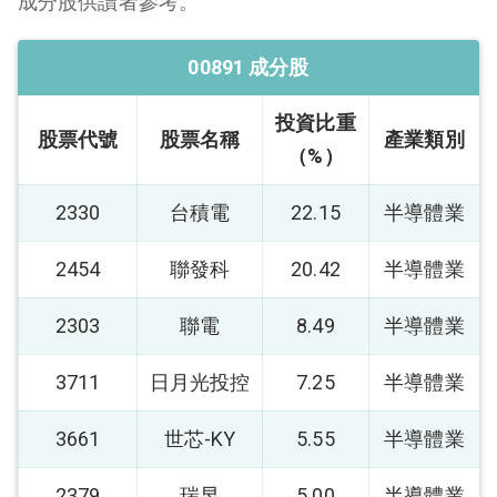
成分股供讀者參考。
00891 成分股
投資比重
股票代號
股票名稱
產業類別
（%）
2330
台積電
22.15
半導體業
2454
聯發科
20.42
半導體業
2303
聯電
8.49
半導體業
3711
日月光投控
7.25
半導體業
3661
世芯-KY
5.55
半導體業
2379
瑞昱
5.00
半導體業