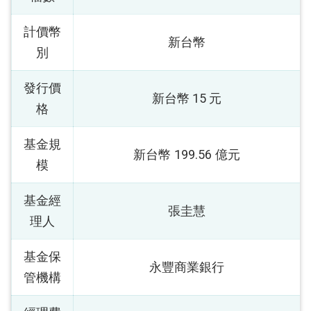
計價幣
新台幣
別
發行價
新台幣 15 元
格
基金規
新台幣 199.56 億元
模
基金經
張圭慧
理人
基金保
永豐商業銀行
管機構