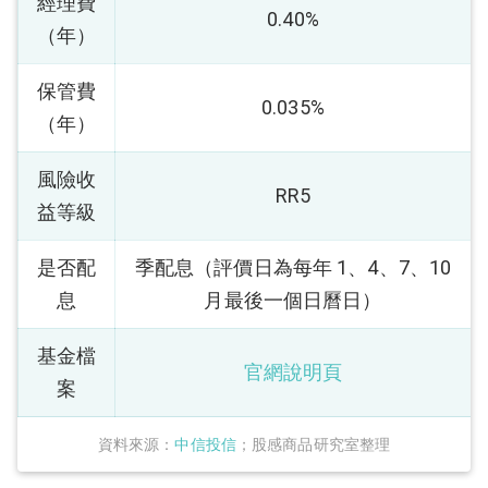
經理費
0.40%
（年）
保管費
0.035%
（年）
風險收
RR5
益等級
是否配
季配息（評價日為每年 1、4、7、10
息
月最後一個日曆日）
基金檔
官網說明頁
案
資料來源：
中信投信
；股感商品研究室整理