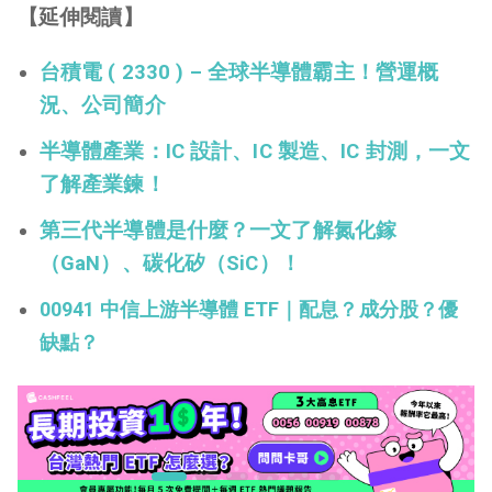
【延伸閱讀】
台積電 ( 2330 ) – 全球半導體霸主！營運概
況、公司簡介
半導體產業：IC 設計、IC 製造、IC 封測，一文
了解產業鍊！
第三代半導體是什麼？一文了解氮化鎵
（GaN）、碳化矽（SiC）！
00941 中信上游半導體 ETF｜配息？成分股？優
缺點？