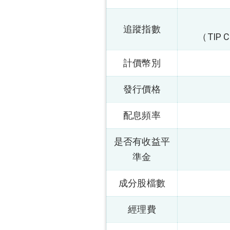
追蹤指數
（TIP C
計價幣別
發行價格
配息頻率
是否有收益平
準金
成分股檔數
經理費