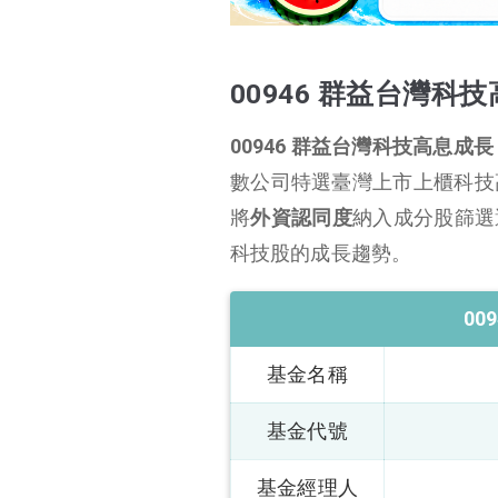
00946 特色
00946 追蹤指數
00946 群益台灣科技
00946 選股邏輯
00946 群益台灣科技高息成長 
00946 成分股
數公司特選臺灣上市上櫃科技
00946 配息
將
外資認同度
納入成分股篩選
00946 績效表現
科技股的成長趨勢。
00946 優缺點
00946 結論
00
基金名稱
基金代號
基金經理人