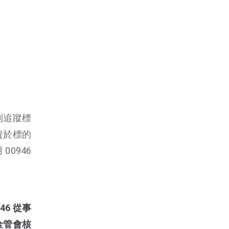
到追蹤標
資於標的
00946
6 從事
金管會核