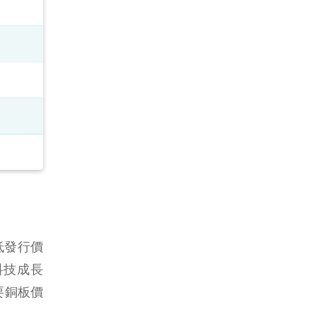
低發行價
科技成長
要銅板價