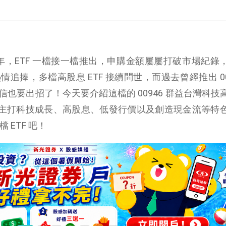
F 元年，ETF 一檔接一檔推出，申購金額屢屢打破市場紀錄
情追捧，多檔高股息 ETF 接續問世，而過去曾經推出 00
投信也要出招了！今天要介紹這檔的 00946 群益台灣科技
作，主打科技成長、高股息、低發行價以及創造現金流等特
 ETF 吧！