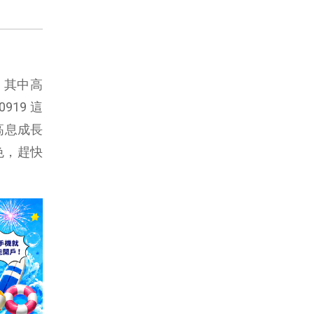
，其中高
919 這
高息成長
色，趕快