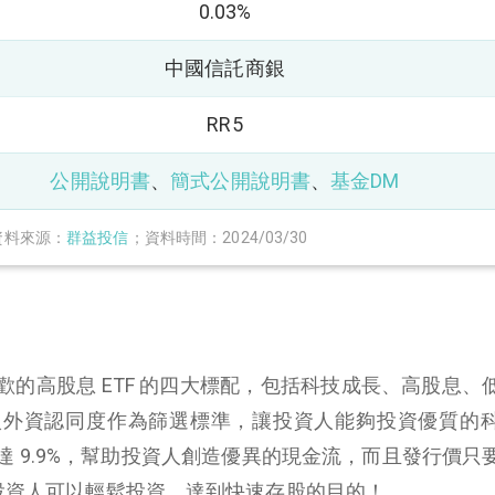
0.03%
中國信託商銀
RR5
公開說明書
、
簡式公開說明書
、
基金DM
資料來源：
群益投信
；資料時間：2024/03/30
喜歡的高股息 ETF 的四大標配，包括科技成長、高股息、
入外資認同度作為篩選標準，讓投資人能夠投資優質的
高達 9.9%，幫助投資人創造優異的現金流，而且發行價只
讓投資人可以輕鬆投資，達到快速存股的目的！