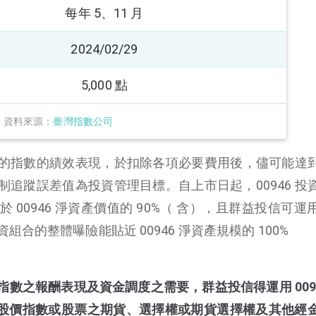
每年 5、11 月
2024/02/29
5,000 點
資料來源：
臺灣指數公司
蹤標的指數的績效表現，於扣除各項必要費用後，儘可能達
追蹤誤差值為投資管理目標。自上市日起，00946 投
0946 淨資產價值的 90%（ 含），且群益投信可運用 
合的整體曝險能貼近 00946 淨資產規模的 100%
數之報酬表現及資金調度之需要，群益投信得運用 0094
股價指數或股票之期貨、選擇權或期貨選擇權及其他經