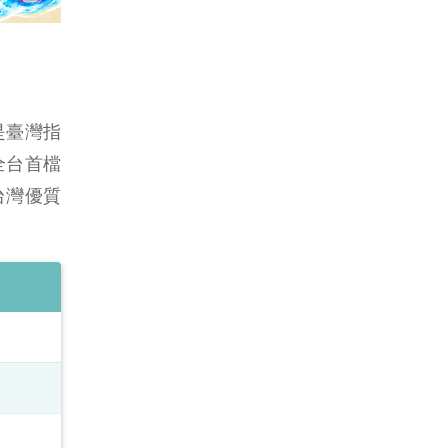
是臺灣指
全台首檔
台灣優質