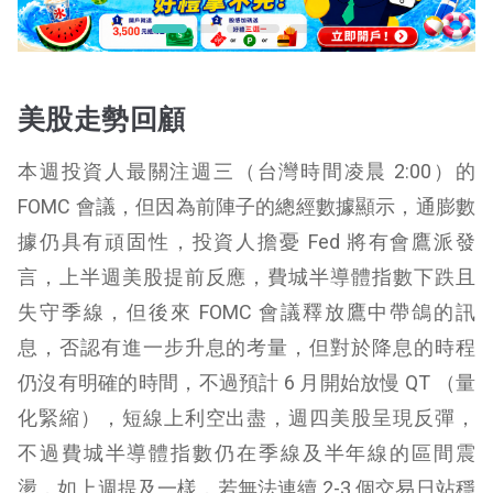
美股走勢回顧
本週投資人最關注週三（台灣時間凌晨 2:00）的
FOMC 會議，但因為前陣子的總經數據顯示，通膨數
據仍具有頑固性，投資人擔憂 Fed 將有會鷹派發
言，上半週美股提前反應，費城半導體指數下跌且
失守季線，但後來 FOMC 會議釋放鷹中帶鴿的訊
息，否認有進一步升息的考量，但對於降息的時程
仍沒有明確的時間，不過預計 6 月開始放慢 QT （量
化緊縮），短線上利空出盡，週四美股呈現反彈，
不過費城半導體指數仍在季線及半年線的區間震
盪，如上週提及一樣，若無法連續 2-3 個交易日站穩