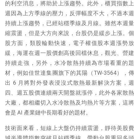
的利空消息，將助於上漲趨勢。此外，櫃買指數上
週因為上方季線的壓力，反彈幅度不大，不過本週
持續上漲趨勢，已經站穩季線及月線。雖然本週量
縮震盪，但是大方向來說，台股仍是緩步上漲。個
股方面，類股輪動快速，電子權值股本週漲勢放
緩，海運在週一股價創高後回檔休息，觀光、營建
持續走強，另外，水冷散熱持續為市場看重的題
材，例如佳世達集團旗下的其陽（TW-3564），傳
出 6 月將對外發表浸沒式散熱最新解決方案，週
四、週五股價連續兩天開盤就漲停，此外各家散熱
大廠，都相繼切入水冷散熱及均熱片等方案，這將
會是 AI 產業鏈中長期看好的題材。
技術面來看，短線上大盤仍持續震盪，靜待美股費
城半導體指數突破且站穩季線，帶動台股重回多頭