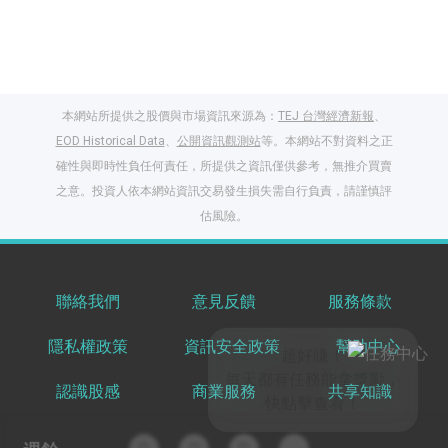
本網站所提供之股價與市場資訊來源為：
TEJ 台灣經濟新報
、
EOD Historical Data
、
公開資訊觀測站
等。本網站不對資料之正
確性與即時性負任何責任，所提供之資訊僅供參考，無推介買賣
之意。投資人依本網站資訊交易發生損失需自行負責，請謹慎評
閱讀文章，天天賺
估風險。
獎勵
登入股感會員，閱讀
任一文章
聯絡我們
意見反饋
服務條款
隱私權政策
資訊安全政策
幫助中心
出國就缺這咖？股
感會員免費帶回
認識股感
商業服務
共享知識
家！
更多任務
登記抽北歐小刺蝟 20
吋上掀行李箱