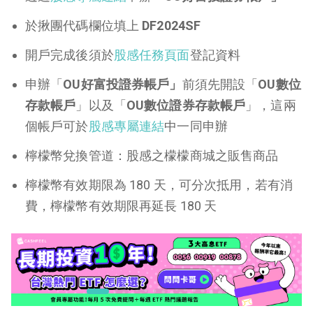
於揪團代碼欄位填上
DF2024SF
開戶完成後須於
股感任務頁面
登記資料
申辦「
OU好富投證券帳戶」
前須先開設「
OU數位
存款帳戶
」以及「
OU數位證券存款帳戶
」，這兩
個帳戶可於
股感專屬連結
中一同申辦
檸檬幣兌換管道：股感之檬檬商城之販售商品
檸檬幣有效期限為 180 天，可分次抵用，若有消
費，檸檬幣有效期限再延長 180 天