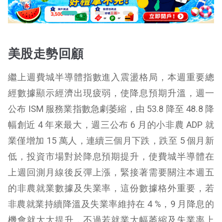
美股走勢回顧
繼上週費城半導體指數進入震盪格局，本週重要總
經數據顯示經濟出現疲弱，使降息預期升溫，週一
公布 ISM 服務業指數急劇萎縮，由 53.8 降至 48.8 降
幅創近 4 年來最大，週三公布 6 月的小非農 ADP 就
業僅增加 15 萬人，連續三個月下跌，跌至 5 個月新
低，投資市場對於降息預期提升，使費城半導體在
上週回測月線後反彈上漲，緊接著需要關注本週五
的非農就業數據及失業率，這份數據格外重要，若
非農就業持續降溫及失業率維持在 4 %，9 月降息的
機會就大大提升，不過若就業大幅萎縮及失業率上