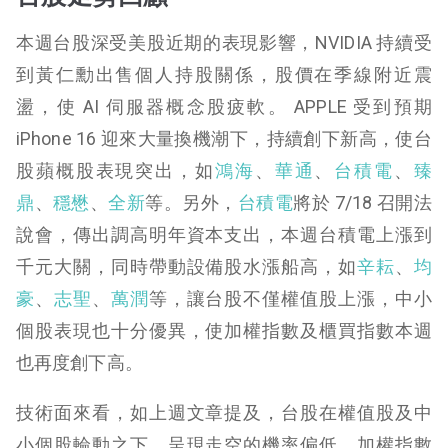
本週台股深受美股近期的表現影響，NVIDIA 持續受
到黃仁勳出售個人持股關係，股價在季線附近震
盪，使 AI 伺服器概念股疲軟。 APPLE 受到預期
iPhone 16 迎來大量換機潮下，持續創下新高，使台
股蘋概股表現突出，如
鴻海
、
華通
、
台積電
、
臻
鼎
、
穩懋
、
全新
等。另外，
台積電
將於 7/18 召開法
說會，傳出調高明年資本支出，本週台積電上漲到
千元大關，同時帶動設備股水漲船高，如
辛耘
、
均
豪
、
志聖
、
萬潤
等，讓台股不僅權值股上漲，中小
個股表現也十分優異，使加權指數及櫃買指數本週
也再度創下高。
技術面來看，如上週文章提及，台股在權值股及中
小個股輪動之下，呈現走空的機率偏低，加權指數