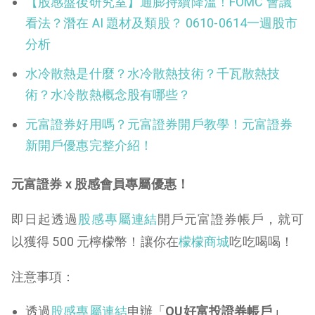
【股感盤後研究室】通膨持續降溫！FOMC 會議
看法？潛在 AI 題材及類股？ 0610-0614一週股市
分析
水冷散熱是什麼？水冷散熱技術？千瓦散熱技
術？水冷散熱概念股有哪些？
元富證券好用嗎？元富證券開戶教學！元富證券
新開戶優惠完整介紹！
元富證券 x 股感會員專屬優惠！
即日起透過
股感專屬連結
開戶元富證券帳戶，就可
以獲得 500 元檸檬幣！讓你在
檬檬商城
吃吃喝喝！
注意事項：
透過
股感專屬連結
申辦「
OU好富投證券帳戶」