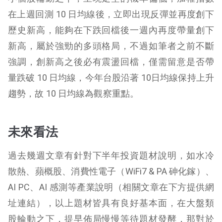
在上週回測 10 日均線後，立即出現反彈並再度創下
歷史新高，能夠在下跌回檔後一週內再度帶量創下
新高，屬於強勁的多頭格局，不過如筆者之前不斷
強調，創新高之後必有震盪回檔，僅需留意是否帶
量跌破 10 日均線，今年台股沿著 10日均線保持上升
趨勢，故 10 日均線為觀察重點。
未來看法
過去幾週文章有針對下半年投資題材說明，如水冷
散熱、蘋概股、消費性電子（WiFi7 & PA 砷化鎵）、
AI PC、AI 感測等產業說明（相關文章在下方提供網
址連結），以上題材皆具有良好基本面，在大盤類
股輪動之下，提早佈局慢慢等待題材發酵，那對於