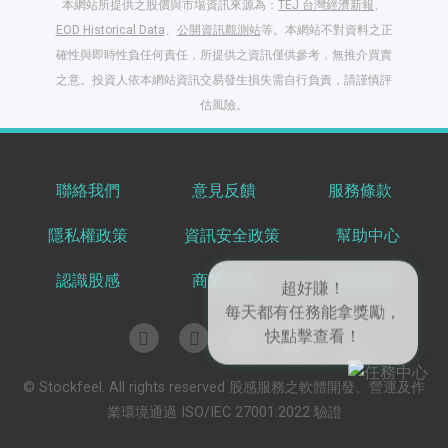
本網站所提供之股價與市場資訊來源為：
TEJ 台灣經濟新報
、
EOD Historical Data
、
公開資訊觀測站
等。本網站不對資料之正
確性與即時性負任何責任，所提供之資訊僅供參考，無推介買賣
之意。投資人依本網站資訊交易發生損失需自行負責，請謹慎評
估風險。
聯絡我們
意見反饋
服務條款
閱讀文章，天天賺
隱私權政策
資訊安全政策
幫助中心
獎勵
登入股感會員，閱讀
認識股感
商業服務
共享知識
任一文章
超好賺！
每天都有任務能拿獎勵，
快點擊查看！
出國就缺這咖？股
© Stockfeel. All rights reserved 股感服務之軟體開發、營運及作
感會員免費帶回
業環境通過 ISO/IEC 27001:2022 驗證
家！
更多任務
登記抽北歐小刺蝟 20