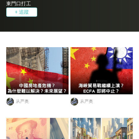
東門口打工
+ 追蹤
从严奥
从严奥