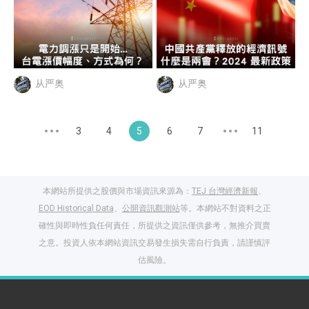
从严奥
从严奥
3
4
5
6
7
11
本網站所提供之股價與市場資訊來源為：
TEJ 台灣經濟新報
、
EOD Historical Data
、
公開資訊觀測站
等。本網站不對資料之正
確性與即時性負任何責任，所提供之資訊僅供參考，無推介買賣
之意。投資人依本網站資訊交易發生損失需自行負責，請謹慎評
估風險。