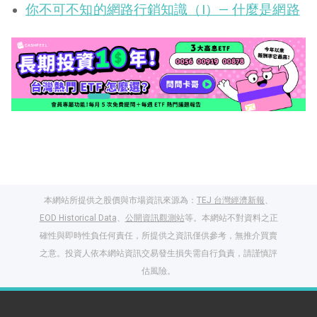
你不可不知的網路行銷知識（I）— 什麼是網路
本網站所提供之股價與市場資訊來源為：
TEJ 台灣經濟新報
、
EOD Historical Data
、
公開資訊觀測站
等。本網站不對資料之正
確性與即時性負任何責任，所提供之資訊僅供參考，無推介買賣
之意。投資人依本網站資訊交易發生損失需自行負責，請謹慎評
閱讀文章，天天賺
估風險。
獎勵
登入股感會員，閱讀
任一文章