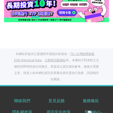
本網站所提供之股價與市場資訊來源為：
TEJ 台灣經濟新報
、
EOD Historical Data
、
公開資訊觀測站
等。本網站不對資料之正
確性與即時性負任何責任，所提供之資訊僅供參考，無推介買賣
之意。投資人依本網站資訊交易發生損失需自行負責，請謹慎評
閱讀文章，天天賺
估風險。
獎勵
登入股感會員，閱讀
任一文章
聯絡我們
意見反饋
服務條款
隱私權政策
資訊安全政策
幫助中心