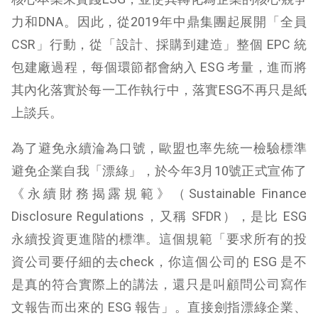
力和DNA。因此，從2019年中鼎集團起展開「全員
CSR」行動，從「設計、採購到建造」整個 EPC 統
包建廠過程，每個環節都會納入 ESG 考量，進而將
其內化落實於每一工作執行中，落實ESG不再只是紙
上談兵。
為了避免永續淪為口號，歐盟也率先統一檢驗標準
避免企業自我「漂綠」，於今年3月10號正式宣佈了
《永續財務揭露規範》（Sustainable Finance
Disclosure Regulations，又稱 SFDR），是比 ESG
永續投資更進階的標準。這個規範「要求所有的投
資公司要仔細的去check，你這個公司的 ESG 是不
是真的符合實際上的講法，還只是叫顧問公司寫作
文報告而出來的 ESG 報告」。直接劍指漂綠企業、