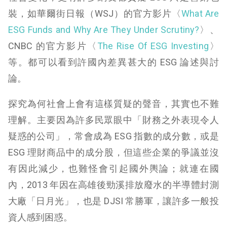
裝，如華爾街日報（WSJ）的官方影片〈
What Are
ESG Funds and Why Are They Under Scrutiny?
〉、
CNBC 的官方影片〈
The Rise Of ESG Investing
〉
等。都可以看到許國內差異甚大的 ESG 論述與討
論。
探究為何社會上會有這樣質疑的聲音，其實也不難
理解。主要因為許多民眾眼中「財務之外表現令人
疑惑的公司」，常會成為 ESG 指數的成分數，或是
ESG 理財商品中的成分股，但這些企業的爭議並沒
有因此減少，也難怪會引起國外輿論；就連在國
內，2013 年因在高雄後勁溪排放廢水的半導體封測
大廠「日月光」，也是 DJSI 常勝軍，讓許多一般投
資人感到困惑。