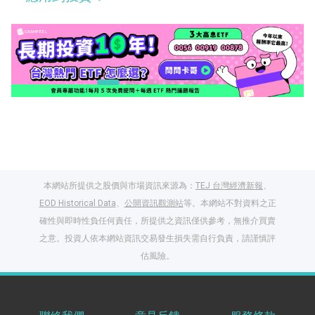
本網站所提供之股價與市場資訊來源為：
TEJ 台灣經濟新報
、
EOD Historical Data
、
公開資訊觀測站
等。本網站不對資料之正
確性與即時性負任何責任，所提供之資訊僅供參考，無推介買賣
之意。投資人依本網站資訊交易發生損失需自行負責，請謹慎評
閱讀文章，天天賺
估風險。
獎勵
登入股感會員，閱讀
任一文章