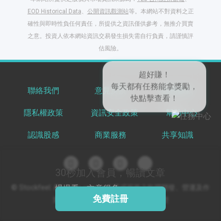
EOD Historical Data
、
公開資訊觀測站
等。本網站不對資料之正
確性與即時性負任何責任，所提供之資訊僅供參考，無推介買賣
之意。投資人依本網站資訊交易發生損失需自行負責，請謹慎評
閱讀文章，天天賺
估風險。
獎勵
登入股感會員，閱讀
任一文章
聯絡我們
意見反饋
服務條款
隱私權政策
資訊安全政策
幫助中心
出國就缺這咖？股
感會員免費帶回
認識股感
商業服務
共享知識
家！
更多任務
登記抽北歐小刺蝟 20
吋上掀行李箱
30秒加入會員，暢讀文章
慢慢看，文章很多
© Stockfeel. All rights reserved 股感服務之軟體開發、營運及作
免費註冊
業環境通過 ISO/IEC 27001:2022 驗證