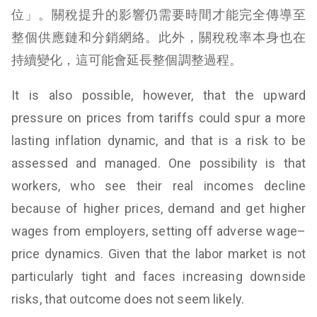
位」。關稅提升的影響仍需要時間才能完全傳導至
整個供應鏈和分銷網絡。此外，關稅稅率本身也在
持續變化，這可能會延長整個調整過程。
It is also possible, however, that the upward
pressure on prices from tariffs could spur a more
lasting inflation dynamic, and that is a risk to be
assessed and managed. One possibility is that
workers, who see their real incomes decline
because of higher prices, demand and get higher
wages from employers, setting off adverse wage–
price dynamics. Given that the labor market is not
particularly tight and faces increasing downside
risks, that outcome does not seem likely.