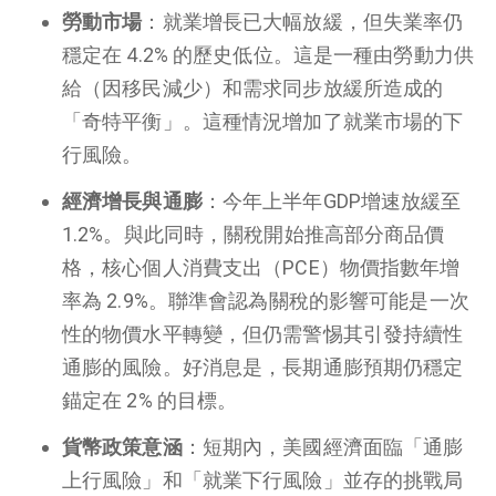
勞動市場
：就業增長已大幅放緩，但失業率仍
穩定在 4.2% 的歷史低位。這是一種由勞動力供
給（因移民減少）和需求同步放緩所造成的
「奇特平衡」。這種情況增加了就業市場的下
行風險。
經濟增長與通膨
：今年上半年GDP增速放緩至
1.2%。與此同時，關稅開始推高部分商品價
格，核心個人消費支出（PCE）物價指數年增
率為 2.9%。聯準會認為關稅的影響可能是一次
性的物價水平轉變，但仍需警惕其引發持續性
通膨的風險。好消息是，長期通膨預期仍穩定
錨定在 2% 的目標。
貨幣政策意涵
：短期內，美國經濟面臨「通膨
上行風險」和「就業下行風險」並存的挑戰局