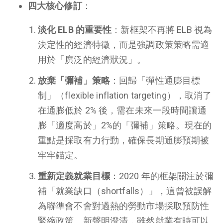
四大核心修訂
：
淡化 ELB 的重要性
：新框架不再將 ELB 視為
決定性的經濟特徵，而是強調政策策略需適
用於「廣泛的經濟狀況」。
放棄「彌補」策略
：回歸「彈性通膨目標
制」（flexible inflation targeting），取消了
在通膨低於 2% 後，需在未來一段時間讓通
膨「適度高於」2%的「彌補」策略。現在的
重點是採取有力行動，確保長期通膨預期被
牢牢錨定。
重新定義就業目標
：2020 年的框架關注於彌
補「就業缺口（shortfalls）」，這曾被誤解
為聯準會不會對過熱的勞動市場採取預防性
緊縮政策。新聲明澄清，雖然就業有時可以