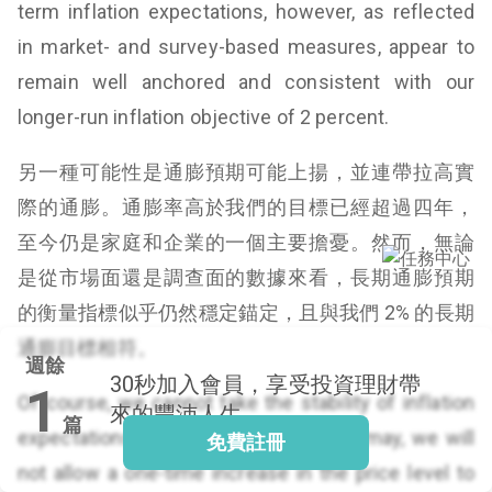
term inflation expectations, however, as reflected
in market- and survey-based measures, appear to
remain well anchored and consistent with our
閱讀文章，天天賺
longer-run inflation objective of 2 percent.
獎勵
登入股感會員，閱讀
另一種可能性是通膨預期可能上揚，並連帶拉高實
任一文章
際的通膨。通膨率高於我們的目標已經超過四年，
至今仍是家庭和企業的一個主要擔憂。然而，無論
出國就缺這咖？股
是從市場面還是調查面的數據來看，長期通膨預期
感會員免費帶回
的衡量指標似乎仍然穩定錨定，且與我們 2% 的長期
家！
更多任務
登記抽北歐小刺蝟 20
通膨目標相符。
週餘
吋上掀行李箱
30秒
加入會員，享受投資理財帶
1
Of course, we cannot take the stability of inflation
來的豐沛人生
篇
expectations for granted. Come what may, we will
免費註冊
not allow a one-time increase in the price level to