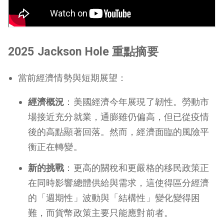
2025 Jackson Hole 重點摘要
當前經濟情勢與短期展望：
經濟概況
：美國經濟今年展現了韌性。勞動市
場接近充分就業，通膨雖仍偏高，但已從疫情
後的高點顯著回落。然而，經濟面臨的風險平
衡正在轉變。
新的挑戰
：更高的關稅和更嚴格的移民政策正
在同時影響總體供給與需求，這使得區分經濟
的「週期性」波動與「結構性」變化變得困
難，而貨幣政策主要只能應對前者。