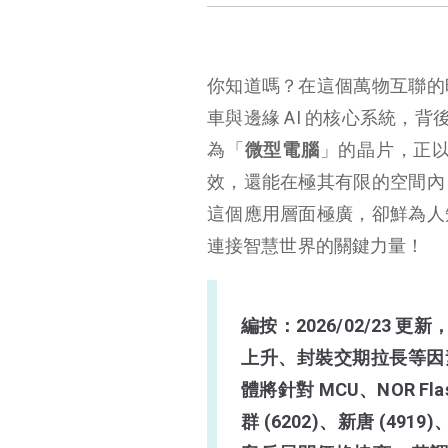
你知道嗎？在這個萬物互聯的
車與邊緣 AI 的核心系統，
為「
微型電腦
」的晶片，正
效，還能在極其有限的空間內
這個應用層面極廣，卻鮮為人
連接智慧世界的關鍵力量！
編按：2026/02/23
上升、封裝交期拉長等因素
體將針對 MCU、NOR Fla
群 (6202)、新唐 (49