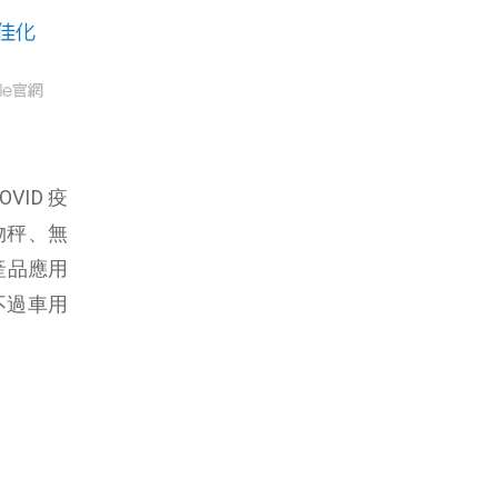
ID 疫
物秤、無
產品應用
不過車用