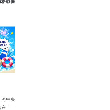
價格戰僵
U 將中央
合在「一