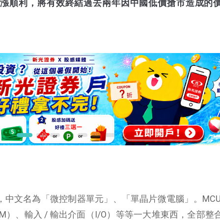
調漲順利，
將有效終結過去兩年因中國低價搶市造成的
er Unit），中文名為「微控制器單元」、「單晶片微電腦」。MC
M）、輸入 / 輸出介面（I/O）等等一大堆東西，全部整