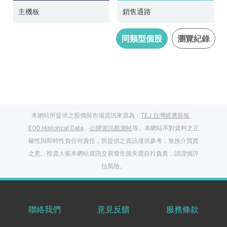
銷售通路
主機板
同類型個股
瀏覽紀錄
本網站所提供之股價與市場資訊來源為：
TEJ 台灣經濟新報
、
EOD Historical Data
、
公開資訊觀測站
等。本網站不對資料之正
確性與即時性負任何責任，所提供之資訊僅供參考，無推介買賣
之意。投資人依本網站資訊交易發生損失需自行負責，請謹慎評
估風險。
聯絡我們
意見反饋
服務條款
閱讀文章，天天賺