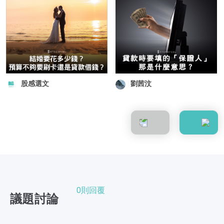
股感選文
劉茜汶
0則回覆
議題討論