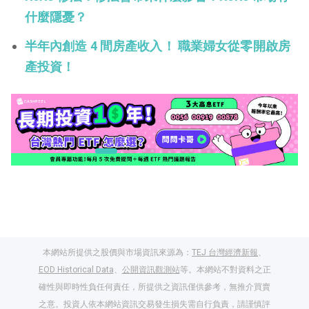
什麼隱憂？
半年內創造 4 間房產收入！ 職業婦女從零開啟房
產投資！
本網站所提供之股價與市場資訊來源為：
TEJ 台灣經濟新報
、
EOD Historical Data
、
公開資訊觀測站
等。本網站不對資料之正
確性與即時性負任何責任，所提供之資訊僅供參考，無推介買賣
之意。投資人依本網站資訊交易發生損失需自行負責，請謹慎評