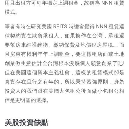
用且出租方可每年穩定上調租金，故稱為 NNN 租賃
模式。
筆者有時在研究美國 REITS 時總會覺得 NNN 租賃這
種契約實在欺負承租人，如果換作在台灣，承租還
要幫房東維護建物、繳納保費及地價稅房屋稅…. 而
且房東有權利年年上調租金，要這樣租店面或土地
創業做生意估計全台灣根本沒幾個人願意創業了吧!
但在美國這個資本主義社會，這樣的租賃模式卻是
真實存在且行之有年的，所以秉持慕強原則，身為
投資人的我們跟在美國大包租公後面做小包租公相
信是更明智的選擇。
美股投資缺點