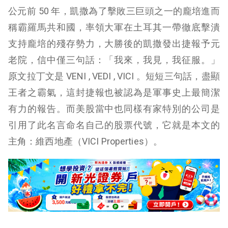
公元前 50 年，凱撒為了擊敗三巨頭之一的龐培進而
稱霸羅馬共和國，率領大軍在土耳其一帶徹底擊潰
支持龐培的殘存勢力，大勝後的凱撒發出捷報予元
老院，信中僅三句話：「我來，我見，我征服。」
原文拉丁文是 VENI , VEDI , VICI 。短短三句話，盡顯
王者之霸氣，這封捷報也被認為是軍事史上最簡潔
有力的報告。而美股當中也同樣有家特別的公司是
引用了此名言命名自己的股票代號，它就是本文的
主角：維西地產（VICI Properties）。