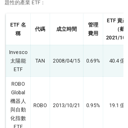
題性的產業 ETF：
ETF 資
ETF 名
管理
代碼
成立時間
（截
稱
費用
2021/10
Invesco
太陽能
TAN
2008/04/15
0.69%
40.4 
ETF
ROBO
Global
機器人
ROBO
2013/10/21
0.95%
19.1 
與自動
化指數
ETF