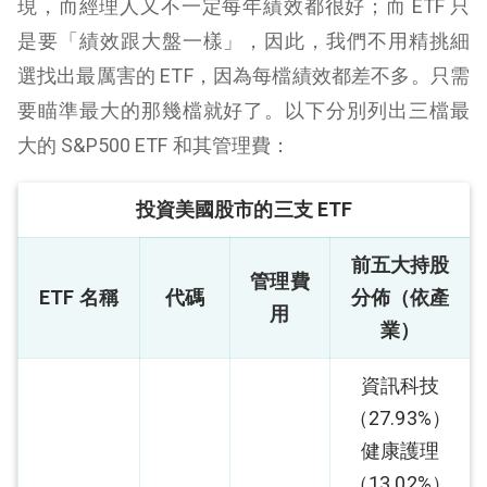
現，而經理人又不一定每年績效都很好；而 ETF 只
是要「績效跟大盤一樣」，因此，我們不用精挑細
選找出最厲害的 ETF，因為每檔績效都差不多。只需
要瞄準最大的那幾檔就好了。以下分別列出三檔最
大的 S&P500 ETF 和其管理費：
投資美國股市的三支 ETF
前五大持股
管理費
ETF 名稱
代碼
分佈（依產
用
業）
資訊科技
（27.93%）
健康護理
（13.02%）