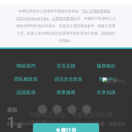
本網站所提供之股價與市場資訊來源為：
TEJ 台灣經濟新報
、
EOD Historical Data
、
公開資訊觀測站
等。本網站不對資料之正
確性與即時性負任何責任，所提供之資訊僅供參考，無推介買賣
之意。投資人依本網站資訊交易發生損失需自行負責，請謹慎評
閱讀文章，天天賺
估風險。
獎勵
登入股感會員，閱讀
任一文章
聯絡我們
意見反饋
服務條款
隱私權政策
資訊安全政策
幫助中心
出國就缺這咖？股
感會員免費帶回
認識股感
商業服務
共享知識
家！
更多任務
登記抽北歐小刺蝟 20
週餘
吋上掀行李箱
30秒
加入會員，享受投資理財帶
1
來的豐沛人生
© Stockfeel. All rights reserved 股感服務之軟體開發、營運及作
篇
免費註冊
業環境通過 ISO/IEC 27001:2022 驗證