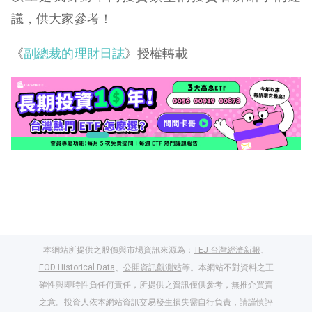
議，供大家參考！
《
副總裁的理財日誌
》授權轉載
本網站所提供之股價與市場資訊來源為：
TEJ 台灣經濟新報
、
EOD Historical Data
、
公開資訊觀測站
等。本網站不對資料之正
確性與即時性負任何責任，所提供之資訊僅供參考，無推介買賣
之意。投資人依本網站資訊交易發生損失需自行負責，請謹慎評