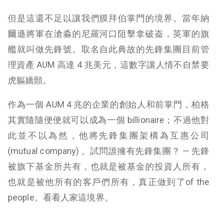
但是這還不足以讓我們膜拜伯掌門的境界。當年納
爾遜將軍在滄淼的尼羅河口阻擊拿破崙，英軍的旗
艦就叫做先鋒號。取名自此典故的先鋒集團目前管
理資產 AUM 高達 4 兆美元，這數字讓人情不自禁要
虎軀嬌顫。
作為一個 AUM 4 兆的企業的創始人和前掌門，柏格
其實隨隨便便就可以成為一個 billionaire；不過他對
此並不以為然，他將先鋒集團架構為互惠公司
(mutual company) 。試問誰擁有先鋒集團？ — 先鋒
被旗下基金所共有，也就是被基金的投資人所有，
也就是被他所有的客戶們所有，真正做到了of the
people。看看人家這境界。