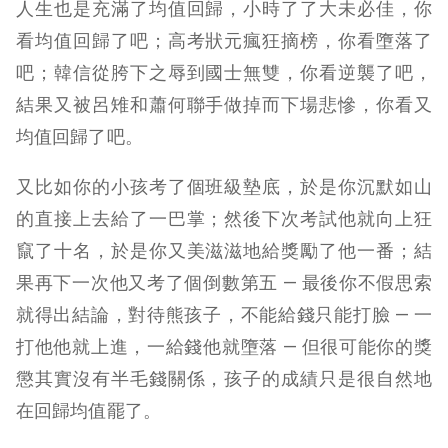
人生也是充滿了均值回歸，小時了了大未必佳，你
看均值回歸了吧；高考狀元瘋狂摘榜，你看墮落了
吧；韓信從胯下之辱到國士無雙，你看逆襲了吧，
結果又被呂雉和蕭何聯手做掉而下場悲慘，你看又
均值回歸了吧。
又比如你的小孩考了個班級墊底，於是你沉默如山
的直接上去給了一巴掌；然後下次考試他就向上狂
竄了十名，於是你又美滋滋地給獎勵了他一番；結
果再下一次他又考了個倒數第五 — 最後你不假思索
就得出結論，對待熊孩子，不能給錢只能打臉 — 一
打他他就上進，一給錢他就墮落 — 但很可能你的獎
懲其實沒有半毛錢關係，孩子的成績只是很自然地
在回歸均值罷了。