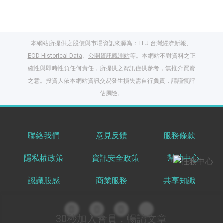
本網站所提供之股價與市場資訊來源為：
TEJ 台灣經濟新報
、
EOD Historical Data
、
公開資訊觀測站
等。本網站不對資料之正
確性與即時性負任何責任，所提供之資訊僅供參考，無推介買賣
之意。投資人依本網站資訊交易發生損失需自行負責，請謹慎評
閱讀文章，天天賺
估風險。
獎勵
登入股感會員，閱讀
任一文章
聯絡我們
意見反饋
服務條款
隱私權政策
資訊安全政策
幫助中心
出國就缺這咖？股
感會員免費帶回
認識股感
商業服務
共享知識
家！
更多任務
登記抽北歐小刺蝟 20
吋上掀行李箱
30秒加入會員，暢讀文章