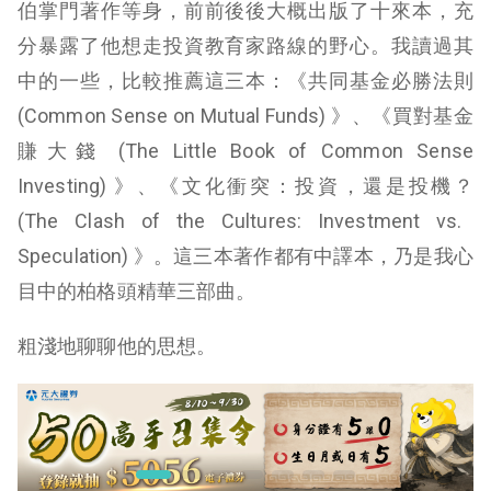
伯掌門著作等身，前前後後大概出版了十來本，充
分暴露了他想走投資教育家路線的野心。我讀過其
中的一些，比較推薦這三本：
《共同基金必勝法則
(
Common Sense on Mutual Funds
) 》
、
《
買對基金
賺大錢
(
The Little Book of Common Sense
Investing
) 》
、
《
文化衝突：投資，還是投機？
(
The Clash of the Cultures: Investment vs.
Speculation
) 》
。這三本著作都有中譯本，乃是我心
目中的柏格頭精華三部曲。
粗淺地聊聊他的思想。