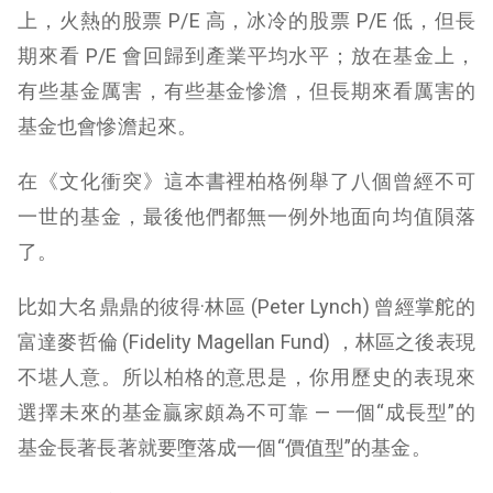
上，火熱的股票 P/E 高，冰冷的股票 P/E 低，但長
期來看 P/E 會回歸到產業平均水平；放在基金上，
有些基金厲害，有些基金慘澹，但長期來看厲害的
基金也會慘澹起來。
在《文化衝突》這本書裡柏格例舉了八個曾經不可
一世的基金，最後他們都無一例外地面向均值隕落
了。
比如大名鼎鼎的彼得·林區 (
Peter Lynch
) 曾經掌舵的
富達麥哲倫 (Fidelity Magellan Fund) ，林區之後表現
不堪人意。所以柏格的意思是，你用歷史的表現來
選擇未來的基金贏家頗為不可靠 — 一個“成長型”的
基金長著長著就要墮落成一個“價值型”的基金。