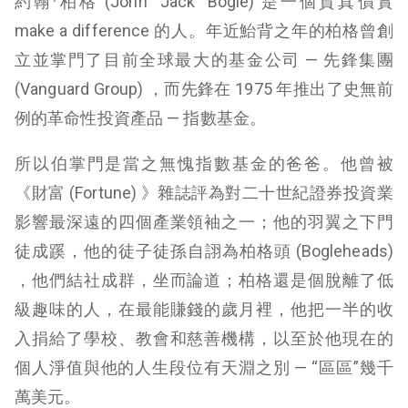
約翰·柏格 (John “Jack” Bogle) 是一個貨真價實
make a difference 的人。年近鮐背之年的柏格曾創
立並掌門了目前全球最大的基金公司 — 先鋒集團
(Vanguard Group) ，而先鋒在 1975 年推出了史無前
例的革命性投資產品 — 指數基金。
所以伯掌門是當之無愧指數基金的爸爸。他曾被
《財富 (
Fortune
) 》雜誌評為對二十世紀證券投資業
影響最深遠的四個產業領袖之一；他的羽翼之下門
徒成蹊，他的徒子徒孫自詡為柏格頭 (Bogleheads)
，他們結社成群，坐而論道；柏格還是個脫離了低
級趣味的人，在最能賺錢的歲月裡，他把一半的收
入捐給了學校、教會和慈善機構，以至於他現在的
個人淨值與他的人生段位有天淵之別 — “區區”幾千
萬美元。