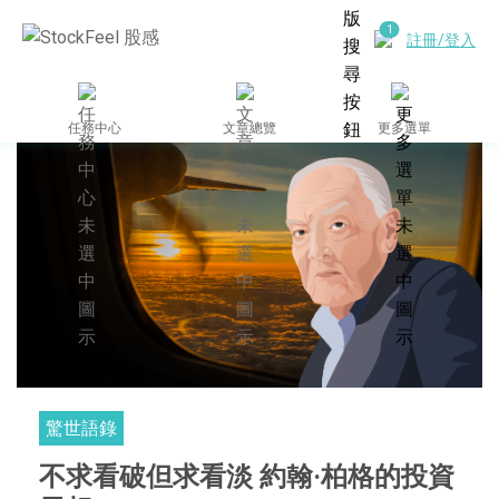
註冊/登入
任務中心
文章總覽
更多選單
驚世語錄
不求看破但求看淡 約翰·柏格的投資