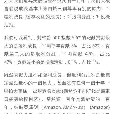
如果我們追尋美股這並不孤獨的一百年，我們大概
會發現成長基本上來自於三個尊卑有別的原力：1.
獲利成長 (留存收益的成長) ；2. 股利分紅；3. 投機
活動。
我們可以看到，對標普 500 指數 9.6%的報酬貢獻最
大的是盈利成長，平均每年貢獻 5%，占比 52%；貢
獻第二大的是股利分紅，平均貢獻 4.5%，占比
47%；貢獻最小的是投機活動，0.1%，占比 1%。
雖然貢獻力度不如盈利成長，但股利分紅卻是最穩
定波動最小的一個原力，甚至沒有任何一個十年 —
哪怕大蕭條 — 出現過負貢獻 (顯然你不能把錢從股東
口袋裏給摸回來) 。當然這一百年是舊經濟的一百
年，彼時亞馬遜（Amazon, AMZN-US） (
Amazon
)