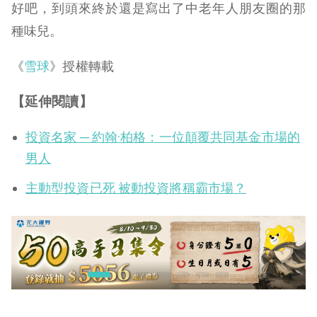
好吧，到頭來終於還是寫出了中老年人朋友圈的那
種味兒。
《
雪球
》授權轉載
【延伸閱讀】
投資名家 ─ 約翰·柏格：一位顛覆共同基金市場的
男人
主動型投資已死 被動投資將稱霸市場？