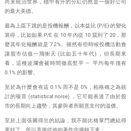
尚未統治世界，穩中有升的分紅仍然是一個好公司
的最大美德。
最為上躥下跳的是投機報酬，以本益比 (P/E) 的變化
算得，比如如果 P/E 在 10 年內從 10 竄到了 20，那
麼其年化報酬就是 7.2%。雖然有些時候投機活動會
讓股市估值一飛衝天 (比如五十年代) ，但長期來
看，這種波瀾會被時間徹底熨平 — 平均每年僅有
0.1% 的影響。
至於為什麼會有這 0.1% 而不是 0%，柏格稱之為統
計的噪音 (statistical noise) ，它可能表達了由於股
市的長期向上趨勢，其參與者所願意支付的溢價。
至於上面張圖得出的結論，我不能比格掌門總結得
更好了，所以直接從他的著作中摘錄下來：