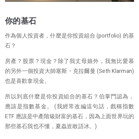
你的基石
作為個人投資者，什麼是你投資組合 (portfolio) 的基
石？
房產？股票？現金？除了我丈母娘外，我無比愛慕
的另外一個投資大師
塞斯・
克拉
爾曼 (Seth Klarman)
也是喜歡拿現金。
所以到底什麼是你投資組合的基石？伯掌門認為，
應該是指數基金。 (我經常改編這句話，戲稱指數
ETF 應該是中產階級財富的基石，因為上面世界玩的
那些基石我也不懂，夏蟲豈敢語冰。)