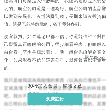
認為可口可樂是人們必喝的，我認為遊戲是人們必
玩的。航空公司還是不碰為好。航空公司的產品難
以做到差異化，沒辦法賺到錢，長期來講沒投資價
閱讀文章，天天賺
值。這是巴菲特教我的，省了我好多錢。
獎勵
登入股感會員，閱讀
便宜就買。如果連老巴都不信，你還能信誰？對自
任一文章
己覺得真正瞭解的公司，很少細看報表，但瞭解以
前會看（至少是應該看）。我一般會先瞭解企業文
出國就缺這咖？股
化，如果覺得不信任這家公司，就連報表都不會看
感會員免費帶回
的。
家！
更多任務
登記抽北歐小刺蝟 20
我只是做我認為我能懂的東西（以為自己懂也不一
吋上掀行李箱
30秒加入會員，暢讀文章
定就真懂了），有些可能正好是大家說的科技股
慢慢看，文章很多
吧。我分不清什麼是科技股。任何人要買的話必須
免費註冊
自己明白自己在幹什麼，不然你睡不好覺的。其實