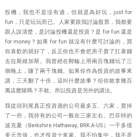
投機，我也不是沒有過，但就是為好玩，just for
fun，只是玩玩而已。人家要跟我討論股票，我都要
跟人說清楚，是討論投機還是投資？是 for fun 還是
for money？如果 for fun 就沒有什麼可討論的，買
你喜歡的就好了，反正你也不會把房子賣了扛著錢
去拉斯維加斯。我曾經在郵輪上用兩百塊錢玩了三
個晚上，賺了兩千塊錢。如果你作為投資的故事來
講，三天翻了十倍，這叫什麼故事？但你敢拿幾百
萬這麼賭嗎？不敢。所以投資是另外的講法。
我從頭到尾真正投資過的公司最多五、六家，賣掉
了一些，我持有的公司一般在三家左右。巴菲特的
波克夏（Berkshire Hathaway, BRK.A-US）一千多億
美元市值，也才投資十來家。我不怕集中，我不是