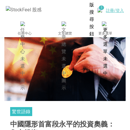
註冊/登入
任務中心
文章總覽
更多選單
驚世語錄
中國隱形首富段永平的投資奧義：