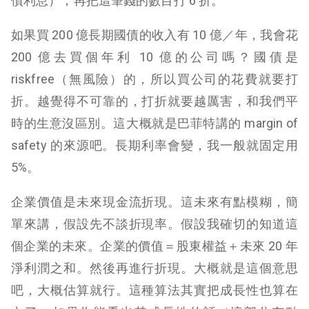
債利息），再把這筆錢的數目打 6 折。
如果買 200 億長期國債的收入有 10 億／年，我會花
200 億去買個年利 10 億的公司嗎？國債是
riskfree（無風險）的，所以買公司的花費就要打
折。越覺得不可靠的，打折就要越厲害，和我們平
時的生意沒區別。這大概就是巴菲特講的 margin of
safety 的來源吧。長期利率會變，我一般就固定用
5%。
企業價值是未來現金流折現。這未來有點模糊，簡
單來講，假設先不談折現率。假設我確切的知道這
個企業的未來。企業的價值＝股東權益＋未來 20 年
淨利潤之和。然後再進行折現。大概就是這個意思
吧，大概估算就行。這種算法其實把成長性也算在