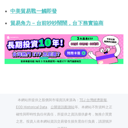
中美貿易戰一觸即發
貿易角力－台前吵吵鬧鬧，台下務實協商
本網站所提供之股價與市場資訊來源為：
TEJ 台灣經濟新報
、
EOD Historical Data
、
公開資訊觀測站
等。本網站不對資料之正
確性與即時性負任何責任，所提供之資訊僅供參考，無推介買賣
之意。投資人依本網站資訊交易發生損失需自行負責，請謹慎評
閱讀文章，天天賺