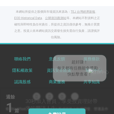
本網站所提供之股價與市場資訊來源為：
TEJ 台灣經濟新報
、
EOD Historical Data
、
公開資訊觀測站
等。本網站不對資料之正
確性與即時性負任何責任，所提供之資訊僅供參考，無推介買賣
之意。投資人依本網站資訊交易發生損失需自行負責，請謹慎評
閱讀文章，天天賺
估風險。
獎勵
登入股感會員，閱讀
任一文章
聯絡我們
意見反饋
服務條款
隱私權政策
資訊安全政策
幫助中心
出國就缺這咖？股
感會員免費帶回
認識股感
商業服務
共享知識
家！
更多任務
登記抽北歐小刺蝟 20
週餘
吋上掀行李箱
30秒
加入會員，享受投資理財帶
1
來的豐沛人生
© Stockfeel. All rights reserved 股感服務之軟體開發、營運及作
篇