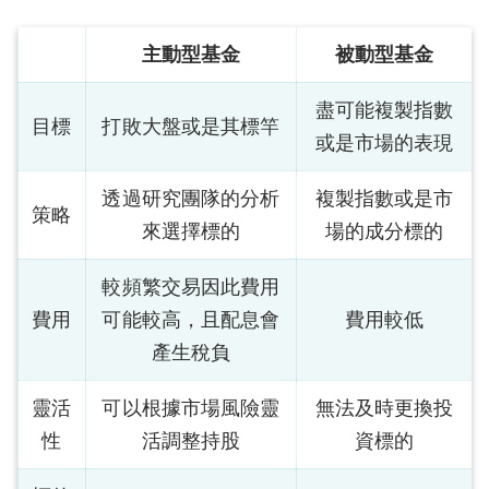
主動型基金
被動型基金
盡可能複製指數
目標
打敗大盤或是其標竿
或是市場的表現
透過研究團隊的分析
複製指數或是市
策略
來選擇標的
場的成分標的
較頻繁交易因此費用
費用
可能較高，且配息會
費用較低
產生稅負
靈活
可以根據市場風險靈
無法及時更換投
性
活調整持股
資標的