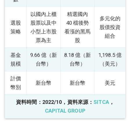
以國內上櫃
精選國內
多元化的
選股
股票以及中
40 檔後勢
股債投資
策略
小型上市股
看漲的黑馬
組合
票為主
股
基金
9.66 億（新
8.18 億（新
1,198.5 億
規模
台幣）
台幣）
（美元）
計價
新台幣
新台幣
美元
幣別
資料時間：2022/10，資料來源：
SITCA
，
CAPITAL GROUP