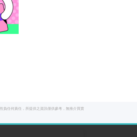
閱讀文章，天天賺
獎勵
登入股感會員，閱讀任
一文章
立即前往
性負任何責任，所提供之資訊僅供參考，無推介買賣
出國就缺這咖？股
感會員免費帶回
家！