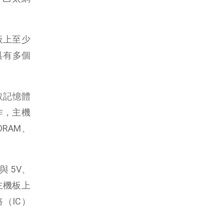
板上至少
具有多個
取記憶體
工作，主機
RAM、
與 5V、
由主機板上
（IC）