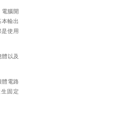
」，電腦開
與基本輸出
都是使用
憶體以及
積體電路
產生固定