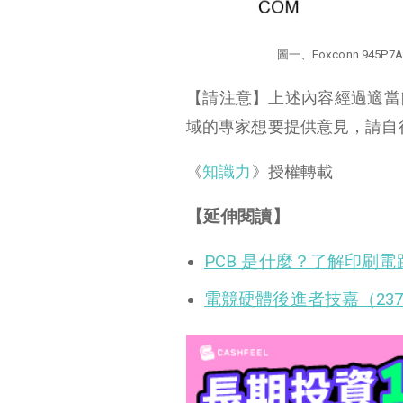
圖一、Foxconn 945
【請注意】上述內容經過適當
域的專家想要提供意見，請自
《
知識力
》授權轉載
【延伸閱讀】
PCB 是什麼？了解印刷
電競硬體後進者技嘉（23