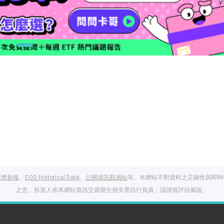
經濟新報
、
EOD Historical Data
、
公開資訊觀測站
等。本網站不對資料之正確性與即時
之意。投資人依本網站資訊交易發生損失需自行負責，請謹慎評估風險。