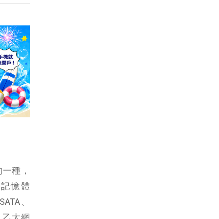
雜的一種，
腦記憶體
SATA、
T、乙太網