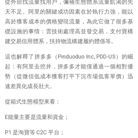
從外部找流量找用戶，彌補生態體系流量飢渴的先
天不足。阿里的關鍵成功因素在於執行力強，能以
高於獲客成本的價格變現流量，為此它做了很多基
礎設施的事情：雲技術處理高並發交易，支付寶構
建交易信用體系，扶持物流構建履約體係等。
這也解釋了拼多多（Pinduoduo Inc, PDD-US）的崛
起：有阿里去挖井，拼多多才能僅通過一個相對優
勢（從微信低成本獲客打平下沉市場低客單價）迅
速差異化成長壯大。
從箱式生態模型來看：
E能量主要是流量和資金；
P1 是淘寶等 C2C 平台；