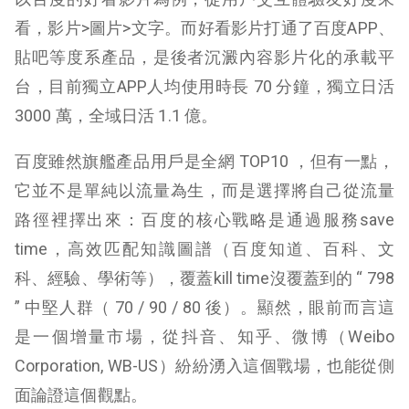
看，影片>圖片>文字。而好看影片打通了百度APP、
貼吧等度系產品，是後者沉澱內容影片化的承載平
台，目前獨立APP人均使用時長 70 分鐘，獨立日活
3000 萬，全域日活 1.1 億。
百度雖然旗艦產品用戶是全網 TOP10 ，但有一點，
它並不是單純以流量為生，而是選擇將自己從流量
路徑裡擇出來：百度的核心戰略是通過服務save
time，高效匹配知識圖譜（百度知道、百科、文
科、經驗、學術等），覆蓋kill time沒覆蓋到的 “ 798
” 中堅人群（ 70 / 90 / 80 後）。顯然，眼前而言這
是一個增量市場，從抖音、知乎、微博（Weibo
Corporation, WB-US）紛紛湧入這個戰場，也能從側
面論證這個觀點。