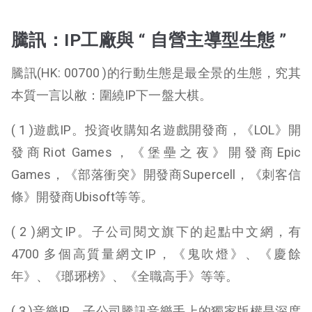
騰訊：IP工廠與 “ 自營主導型生態 ”
騰訊(HK: 00700 )的行動生態是最全景的生態，究其
本質一言以敝：圍繞IP下一盤大棋。
( 1 )遊戲IP。投資收購知名遊戲開發商，《LOL》開
發商Riot Games，《堡壘之夜》開發商Epic
Games，《部落衝突》開發商Supercell，《刺客信
條》開發商Ubisoft等等。
( 2 )網文IP。子公司閱文旗下的起點中文網，有
4700 多個高質量網文IP，《鬼吹燈》、《慶餘
年》、《瑯琊榜》、《全職高手》等等。
( 3 )音樂IP。子公司騰訊音樂手上的獨家版權是深度