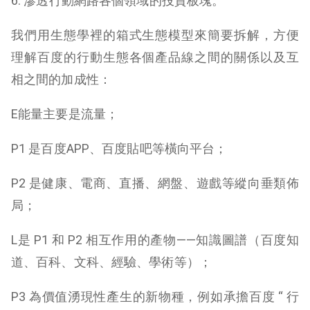
6. 滲透行動網路各個領域的投資板塊。
我們用生態學裡的箱式生態模型來簡要拆解，方便
理解百度的行動生態各個產品線之間的關係以及互
相之間的加成性：
E能量主要是流量；
P1 是百度APP、百度貼吧等橫向平台；
P2 是健康、電商、直播、網盤、遊戲等縱向垂類佈
局；
L是 P1 和 P2 相互作用的產物——知識圖譜（百度知
道、百科、文科、經驗、學術等）；
P3 為價值湧現性產生的新物種，例如承擔百度 “ 行