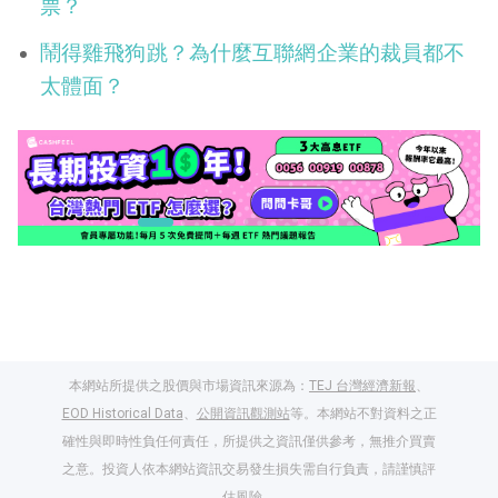
票？
鬧得雞飛狗跳？為什麼互聯網企業的裁員都不
太體面？
本網站所提供之股價與市場資訊來源為：
TEJ 台灣經濟新報
、
EOD Historical Data
、
公開資訊觀測站
等。本網站不對資料之正
確性與即時性負任何責任，所提供之資訊僅供參考，無推介買賣
之意。投資人依本網站資訊交易發生損失需自行負責，請謹慎評
閱讀文章，天天賺
估風險。