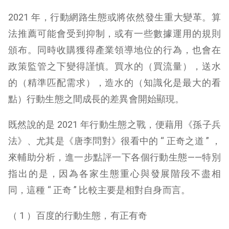
2021 年，行動網路生態或將依然發生重大變革。算
法推薦可能會受到抑制，或有一些數據運用的規則
頒布。同時收購獲得產業領導地位的行為，也會在
政策監管之下變得謹慎。買水的（買流量），送水
的（精準匹配需求），造水的（知識化是最大的看
點）行動生態之間成長的差異會開始顯現。
既然說的是 2021 年行動生態之戰，便藉用《孫子兵
法》、尤其是《唐李問對》很看中的 “ 正奇之道 ” ，
來輔助分析，進一步點評一下各個行動生態——特別
指出的是，因為各家生態重心與發展階段不盡相
同，這種 “ 正奇 ” 比較主要是相對自身而言。
（ 1 ）百度的行動生態，有正有奇