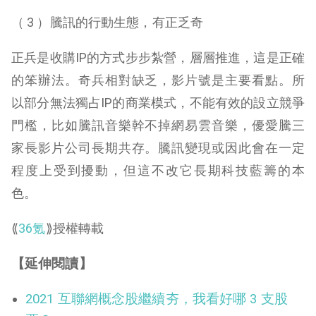
（ 3 ）騰訊的行動生態，有正乏奇
正兵是收購IP的方式步步紮營，層層推進，這是正確
的笨辦法。奇兵相對缺乏，影片號是主要看點。所
以部分無法獨占IP的商業模式，不能有效的設立競爭
門檻，比如騰訊音樂幹不掉網易雲音樂，優愛騰三
家長影片公司長期共存。騰訊變現或因此會在一定
程度上受到擾動，但這不改它長期科技藍籌的本
色。
⟪
36氪
⟫授權轉載
【延伸閱讀】
2021 互聯網概念股繼續夯，我看好哪 3 支股