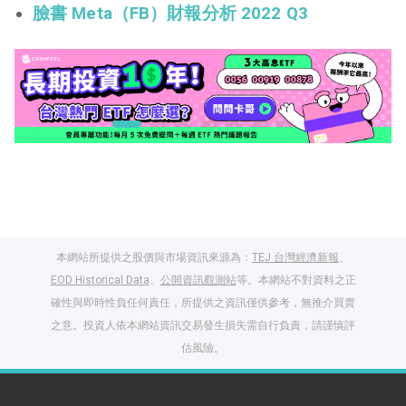
臉書 Meta（FB）財報分析 2022 Q3
本網站所提供之股價與市場資訊來源為：
TEJ 台灣經濟新報
、
EOD Historical Data
、
公開資訊觀測站
等。本網站不對資料之正
確性與即時性負任何責任，所提供之資訊僅供參考，無推介買賣
之意。投資人依本網站資訊交易發生損失需自行負責，請謹慎評
閱讀文章，天天賺
估風險。
獎勵
登入股感會員，閱讀
任一文章