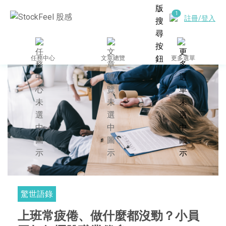
註冊/登入
任務中心
文章總覽
更多選單
驚世語錄
上班常疲倦、做什麼都沒勁？小員