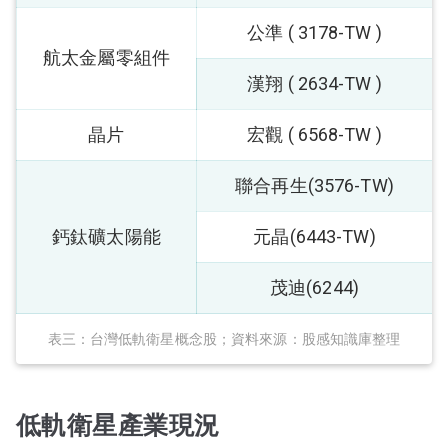
公準 ( 3178-TW )
航太金屬零組件
漢翔 ( 2634-TW )
晶片
宏觀 ( 6568-TW )
聯合再生(3576-TW)
鈣鈦礦太陽能
元晶(6443-TW)
茂迪(6244)
表三：台灣低軌衛星概念股；資料來源：股感知識庫整理
低軌衛星產業現況