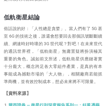
低軌衛星結論
俗話說的好：「人性總是貪婪」。當人們有了 5G 甚
至 6G 的技術之後，誰還會想要回去那個訊號斷斷續
續、網速時好時壞的 3G 世代呢？對吧！在未來世代
的通訊世界裡，「低軌衛星」無庸置疑將扮演極其
重要的角色。誠如前文所述，低軌衛星供應鏈著實
十分龐大，概念跨足各大零組件產業，是真的有本
事能成為撼動市場的「大人物」，相關廠商若能抓
準商機，並有效控制成本，想必未來將不可限量。
【資料來源】
華西證券 — 衛星行列深度報告系列一：好風憑藉