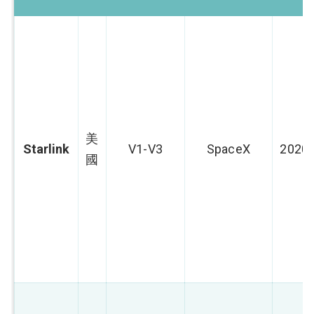
美
Starlink
V1-V3
SpaceX
2020
國