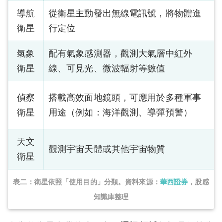
導航
從衛星主動發出無線電訊號，將物體進
衛星
行定位
氣象
配有氣象感測器，觀測大氣層中紅外
衛星
線、可見光、微波輻射等數值
偵察
搭載高效面地鏡頭，可應用於多種軍事
衛星
用途（例如：海洋觀測、導彈預警）
天文
觀測宇宙天體或其他宇宙物質
衛星
表二：衛星依照「使用目的」分類。資料來源：
華西證券
，股感
知識庫整理