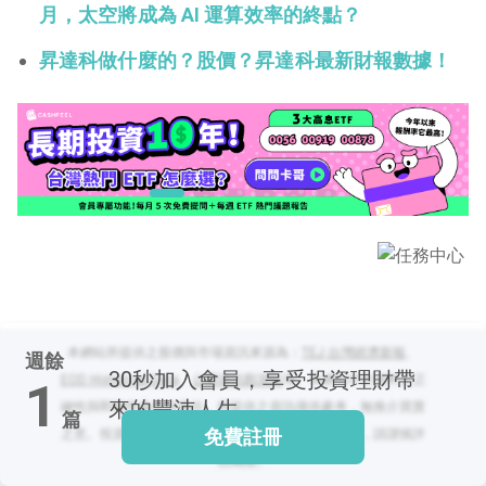
月，太空將成為 AI 運算效率的終點？
昇達科做什麼的？股價？昇達科最新財報數據！
閱讀文章，天天賺
獎勵
登入股感會員，閱讀
任一文章
出國就缺這咖？股
感會員免費帶回
家！
更多任務
登記抽北歐小刺蝟 20
本網站所提供之股價與市場資訊來源為：
TEJ 台灣經濟新報
、
週餘
吋上掀行李箱
30秒
加入會員，享受投資理財帶
EOD Historical Data
、
公開資訊觀測站
等。本網站不對資料之正
1
來的豐沛人生
確性與即時性負任何責任，所提供之資訊僅供參考，無推介買賣
篇
免費註冊
之意。投資人依本網站資訊交易發生損失需自行負責，請謹慎評
估風險。