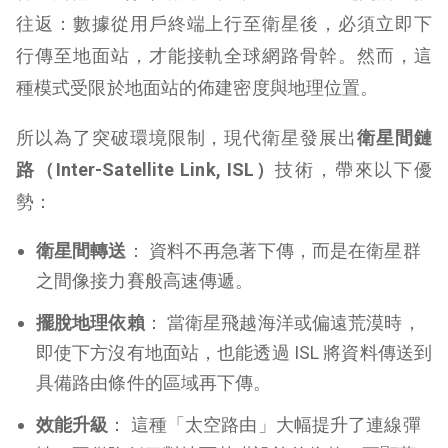
往返：數據從用戶終端上行至衛星後，必須立即下
行傳至地面站，才能接軌全球網路骨幹。然而，這
種模式受限於地面站的佈建密度與地理位置。
所以為了突破環境限制，現代衛星發展出
衛星間鏈
路（Inter-Satellite Link, ISL）
技術，帶來以下優
勢：
衛星間轉送
： 資料不再急著下傳，而是在衛星群
之間像接力賽般高速傳遞。
擺脫地理依賴
： 當衛星飛越海洋或偏遠荒漠時，
即使下方沒有地面站，也能透過 ISL 將資料傳送到
具備路由條件的區域再下傳。
效能升級
： 這種「太空路由」大幅提升了連線彈