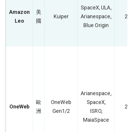
SpaceX, ULA,
Amazon
美
Kuiper
Arianespace,
20
Leo
國
Blue Origin
Arianespace,
歐
OneWeb
SpaceX,
OneWeb
20
洲
Gen1/2
ISRO,
MaiaSpace