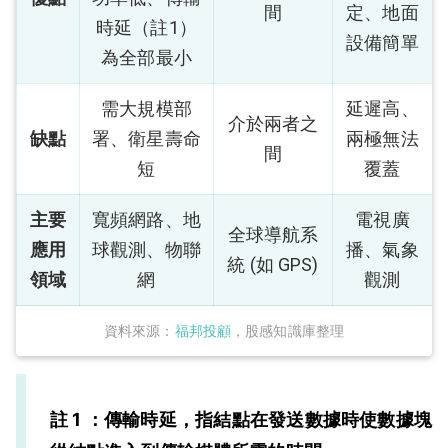
間
定、地面
時延（註1）
設備簡單
為全部最小
需大規模部
延遲高、
介於兩者之
缺點
署、衛星壽命
兩極無法
間
短
覆蓋
主要
寬頻網路、地
電視廣
全球導航系
應用
球觀測、物聯
播、氣象
統 (如 GPS)
領域
網
觀測
資料來源：
福邦投顧
，股感知識庫整理
註 1 ：傳輸時延，指結點在發送數據時使數據塊