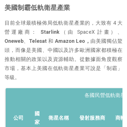
美國制霸低軌衛星產業
目前全球最積極佈局低軌衛星產業的，大致有 4 大
營運廠商：
Starlink
（由 SpaceX 計畫）、
Oneweb
、
Telesat
和
Amazon Leo，
由美國獨佔鰲
頭，而像是美國、中國以及許多歐洲國家都積極在
推動相關的政策以及資源輔助。從數據面角度觀察
市場，基本上美國在低軌衛星產業可說是「制霸」
等級。
各國民營低軌衛星
國
公司
衛星名稱
發射服務商
商轉
家