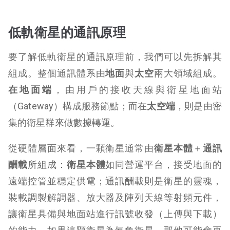
低軌衛星的通訊原理
要了解低軌衛星的通訊原理前，我們可以先拆解其
組成。整個通訊體系由
地面
與
太空
兩大領域組成。
在地面端
，由用戶的接收天線與衛星地面站
（Gateway）構成服務節點；而在
太空端
，則是由密
集的衛星群來做數據轉運。
從硬體層面來看，一顆衛星通常由
衛星本體
＋
通訊
酬載
所組成：
衛星本體
如同營運平台，接受地面的
遠端控管並穩定供電；通訊酬載則是衛星的靈魂，
裝載調製解調器、放大器及陣列天線等射頻元件，
讓衛星具備與地面站進行訊號收發（上傳與下載）