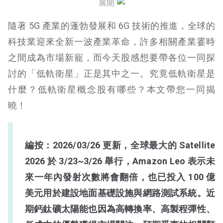
展開
低軌衛星產業現況
隨著 5G 產業的蓬勃發展和 6G 技術的推進，全球的
低軌衛星未來展望
科技業迎來全新一波產業革命，許多相關產業霎時
之間成為市場新寵，而今天股感想要帶各位一同探
低軌衛星結論
討的「低軌衛星」正是其中之一。究竟低軌衛星是
什麼？低軌衛星概念股有哪些？本文帶您一同揭
曉！
編按：2026/03/26 更新，全球最大的 Satellite
2026 於 3/23~3/26 舉行，Amazon Leo 表示未
來一年內發射次數將會翻倍，也已投入 100 億
美元用於建設地面基礎設施與網路測試系統。近
期
鈣鈦礦太陽能也因為高轉換率、高製程彈性、