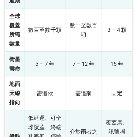
週期
全球
覆蓋
數十至數百
數百至數千顆
3 – 4 顆
所需
顆
數量
衛星
5 – 7 年
7 – 12 年
15 年
壽命
地面
天線
需追蹤
需追蹤
固定
指向
低延遲、可全
覆蓋廣、
球覆蓋、終端
介於兩者之
訊號穩
優點
功率低、傳輸