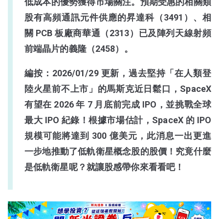
低成本的優勢獲得市場關注。預期受惠的相關類
股有高頻通訊元件供應的昇達科（3491）、相
關 PCB 板廠商華通（2313）已及陣列天線射頻
前端晶片的義隆（2458）。
編按：2026/01/29 更新，過去堅持「在人類登
陸火星前不上市」的馬斯克近日鬆口，SpaceX
有望在 2026 年 7 月底前完成 IPO，並挑戰全球
最大 IPO 紀錄！根據市場估計，SpaceX 的 IPO
規模可能將達到 300 億美元，此消息一出更進
一步地推動了低軌衛星概念股的股價！究竟什麼
是低軌衛星呢？就讓股感帶你來看看吧！