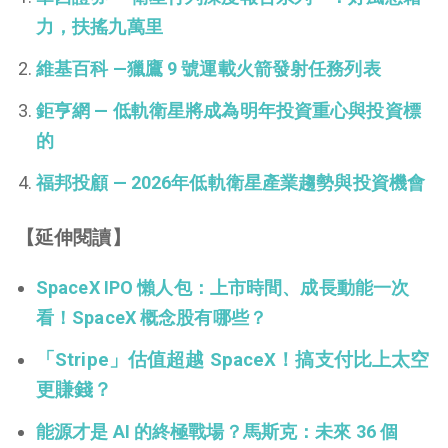
力，扶搖九萬里
維基百科 —獵鷹 9 號運載火箭發射任務列表
鉅亨網 — 低軌衛星將成為明年投資重心與投資標
的
福邦投顧 — 2026年低軌衛星產業趨勢與投資機會
【延伸閱讀】
SpaceX IPO 懶人包：上市時間、成長動能一次
看！SpaceX 概念股有哪些？
「Stripe」估值超越 SpaceX！搞支付比上太空
更賺錢？
能源才是 AI 的終極戰場？馬斯克：未來 36 個