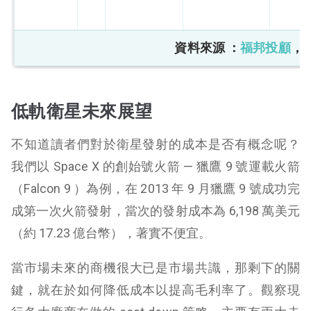
資料來源 ：
福邦投顧
，
低軌衛星未來展望
不知道讀者們對於衛星發射的成本是否有概念呢？
我們以 Space X 的創始號火箭 — 獵鷹 9 號運載火箭
（Falcon 9 ）為例，在 2013 年 9 月獵鷹 9 號成功完
成第一次火箭發射，當次的發射成本為 6,198 萬美元
（約 17.23 億台幣），著實不便宜。
當市場未來的商機很大已是市場共識，那剩下的關
鍵，就在於如何降低成本以提高毛利率了。觀察現