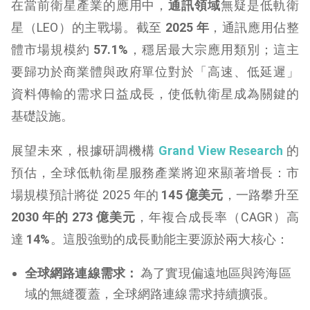
在當前衛星產業的應用中，
通訊領域
無疑是低軌衛
星（LEO）的主戰場。截至
2025 年
，通訊應用佔整
體市場規模約
57.1%
，穩居最大宗應用類別；這主
要歸功於商業體與政府單位對於「高速、低延遲」
資料傳輸的需求日益成長，使低軌衛星成為關鍵的
基礎設施。
展望未來，根據研調機構
Grand View Research
的
預估，全球低軌衛星服務產業將迎來顯著增長：市
場規模預計將從 2025 年的
145 億美元
，一路攀升至
2030 年的 273 億美元
，年複合成長率（CAGR）高
達
14%
。這股強勁的成長動能主要源於兩大核心：
全球網路連線需求：
為了實現偏遠地區與跨海區
域的無縫覆蓋，全球網路連線需求持續擴張。