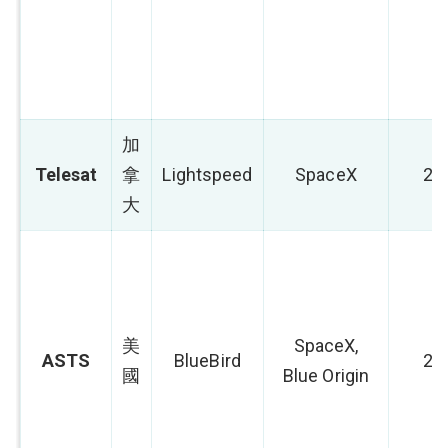
加
Telesat
拿
Lightspeed
SpaceX
20
大
美
SpaceX,
ASTS
BlueBird
20
國
Blue Origin