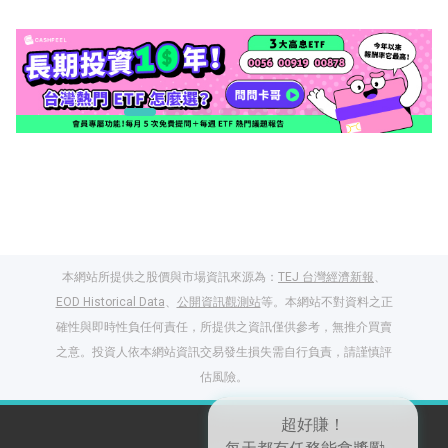
本網站所提供之股價與市場資訊來源為：
TEJ 台灣經濟新報
、
EOD Historical Data
、
公開資訊觀測站
等。本網站不對資料之正
確性與即時性負任何責任，所提供之資訊僅供參考，無推介買賣
之意。投資人依本網站資訊交易發生損失需自行負責，請謹慎評
閱讀文章，天天賺
估風險。
獎勵
登入股感會員，閱讀
任一文章