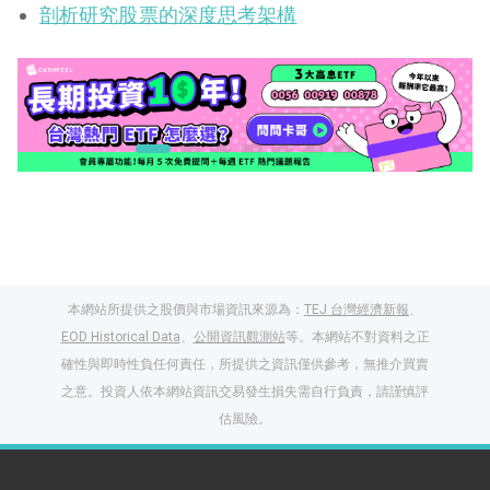
剖析研究股票的深度思考架構
本網站所提供之股價與市場資訊來源為：
TEJ 台灣經濟新報
、
EOD Historical Data
、
公開資訊觀測站
等。本網站不對資料之正
確性與即時性負任何責任，所提供之資訊僅供參考，無推介買賣
之意。投資人依本網站資訊交易發生損失需自行負責，請謹慎評
閱讀文章，天天賺
估風險。
獎勵
登入股感會員，閱讀
任一文章