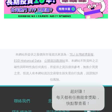
本網站所提供之股價與市場資訊來源為：
TEJ 台灣經濟新報
、
EOD Historical Data
、
公開資訊觀測站
等。本網站不對資料之正
確性與即時性負任何責任，所提供之資訊僅供參考，無推介買賣
之意。投資人依本網站資訊交易發生損失需自行負責，請謹慎評
閱讀文章，天天賺
估風險。
獎勵
登入股感會員，閱讀
任一文章
超好賺！
聯絡我們
意見反饋
服務條款
每天都有任務能拿獎勵，
快點擊查看！