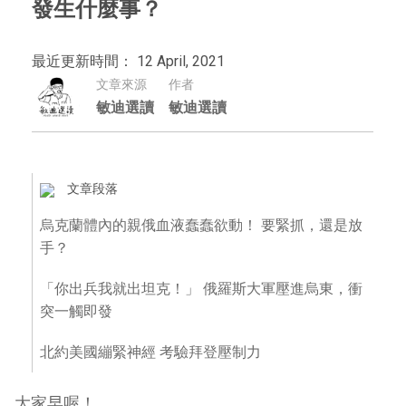
發生什麼事？
最近更新時間： 12 April, 2021
文章來源
作者
敏迪選讀
敏迪選讀
文章段落
烏克蘭體內的親俄血液蠢蠢欲動！ 要緊抓，還是放
手？
「你出兵我就出坦克！」 俄羅斯大軍壓進烏東，衝
突一觸即發
北約美國繃緊神經 考驗拜登壓制力
大家早喔！