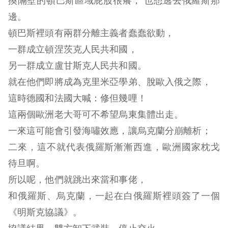
換隔壁的頓巴斯區域屁股很癢， 也想逃去俄羅斯那
邊。
頓巴斯裡頭有兩群分離主義者蠢蠢欲動，
一群成立頓涅茨克人民共和國，
另一群成立盧甘斯克人民共和國。
就在他們即將成為克里米亞學弟、脫歐入俄之際，
這時德國和法國大喊：修但幾哩！
這兩個歐洲老大哥可不希望烏東集體出走。
一來這可能會引發海嘯效應，讓烏克蘭分崩離析；
二來，這不就代表俄羅斯漸漸西進，歐洲國家枕戈
待旦啊。
所以呢，他們就跳出來當和事佬，
和俄羅斯、烏克蘭，一起在白俄羅斯裡頭簽了一個
《明斯克協議》。