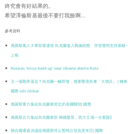
終究會有好結果的。
希望澤倫斯基最後不要打我臉啊….
參考資料
俄羅斯萬人大軍部署邊境 烏克蘭進入戰備狀態、拜登聲明支持基輔–
上報
Russian ‘troop build-up’ near Ukraine alarms Nato
又一場戰爭逼近？烏克蘭一觸即發，俄軍壓境烏東「大增兵」 | 轉角
國際 udn Global
俄羅斯軍力集結烏克蘭東部北約美國關切| 國際
俄羅斯兵力集結烏克蘭東部 兩國盤算、西方立場一次看[影]
聯合國通過決議促俄羅斯停止暫時占領克里米亞| 國際