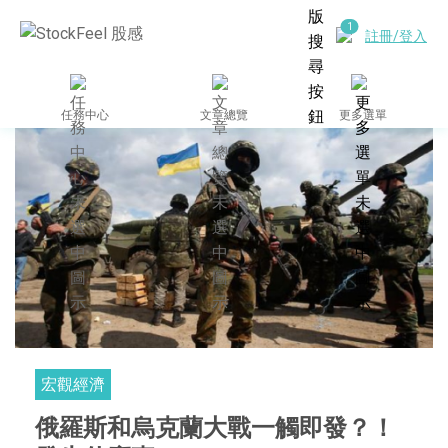
註冊/登入
任務中心
文章總覽
更多選單
宏觀經濟
俄羅斯和烏克蘭大戰一觸即發？！