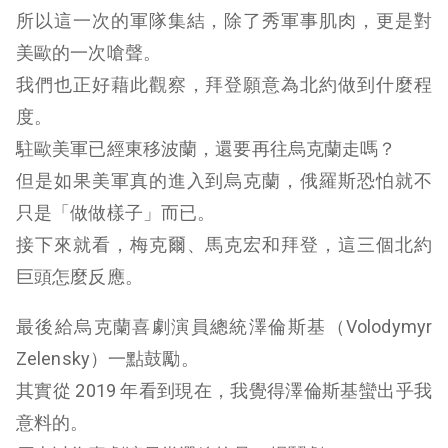
所以這一次的軍隊集結，除了秀軍事肌肉，更是對
美歐的一次嗆聲。
我們也正好藉此觀察，拜登願意為北約做到什麼程
度。
駐歐美軍已經東移波蘭，還要再往烏克蘭走嗎？
但是如果美軍真的進入到烏克蘭，俄羅斯恐怕就不
只是「做做樣子」而已。
接下來就看，梅克爾、馬克宏和拜登，這三個北約
巨頭怎麼反應。
最後給烏克蘭喜劇演員總統澤倫斯基（Volodymyr
Zelensky）一點鼓勵。
其實從 2019 年看到現在，我覺得澤倫斯基蠻出乎我
意料的。