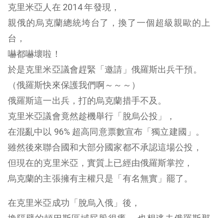
克里米亞人在 2014 年發現，
親俄的烏克蘭總統垮台了，換了一個超級親歐的上
台，
嚇都嚇壞啦！
於是克里米亞議會趕緊「邀請」俄羅斯出兵干預。
（俄羅斯快來保護我們啊～～～）
俄羅斯這一出兵，打的烏克蘭措手不及。
克里米亞議會竟然趁機舉行「脫烏公投」，
在混亂中以 96% 超高同意票數宣布「獨立建國」。
雖然後來聯合國和大部分國家都不承認這場公投，
但現在的克里米亞，實質上已經由俄羅斯掌控，
烏克蘭的主張擁有主權只是「有名無實」罷了。
在克里米亞成功「脫烏入俄」後，