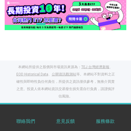
本網站所提供之股價與市場資訊來源為：
TEJ 台灣經濟新報
、
EOD Historical Data
、
公開資訊觀測站
等。本網站不對資料之正
確性與即時性負任何責任，所提供之資訊僅供參考，無推介買賣
之意。投資人依本網站資訊交易發生損失需自行負責，請謹慎評
閱讀文章，天天賺
估風險。
獎勵
登入股感會員，閱讀
任一文章
聯絡我們
意見反饋
服務條款