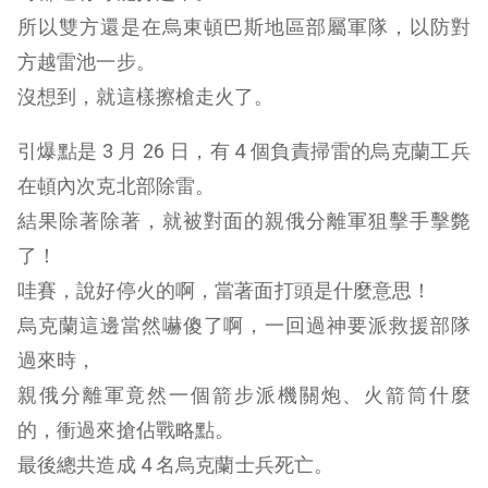
所以雙方還是在烏東頓巴斯地區部屬軍隊，以防對
方越雷池一步。
沒想到，就這樣擦槍走火了。
引爆點是 3 月 26 日，有 4 個負責掃雷的烏克蘭工兵
在頓內次克北部除雷。
結果除著除著，就被對面的親俄分離軍狙擊手擊斃
了！
哇賽，說好停火的啊，當著面打頭是什麼意思！
烏克蘭這邊當然嚇傻了啊，一回過神要派救援部隊
過來時，
親俄分離軍竟然一個箭步派機關炮、火箭筒什麼
的，衝過來搶佔戰略點。
最後總共造成 4 名烏克蘭士兵死亡。