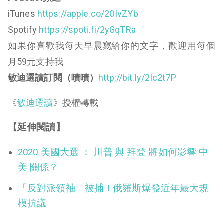
iTunes
https://apple.co/2OIvZYb
Spotify
https://spoti.fi/2yGqTRa
如果你喜歡我每天早晨寫給你的文字，歡迎用每個
月59元支持我
敏迪選讀訂閱（嘖嘖）
http://bit.ly/2Ic2t7P
《
敏迪選讀
》授權轉載
【延伸閱讀】
2020 美國大選 ： 川普 與 拜登 將如何影響 中
美 關係？
「反對派領袖」被捕！俄羅斯爆發近年最大規
模抗議