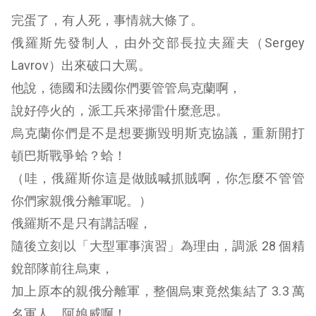
完蛋了，有人死，事情就大條了。
俄羅斯先發制人，由外交部長拉夫羅夫（Sergey
Lavrov）出來破口大罵。
他說，德國和法國你們要管管烏克蘭啊，
說好停火的，派工兵來掃雷什麼意思。
烏克蘭你們是不是想要撕毀明斯克協議，重新開打
頓巴斯戰爭蛤？蛤！
（哇，俄羅斯你這是做賊喊抓賊啊，你怎麼不管管
你們家親俄分離軍呢。）
俄羅斯不是只有講話喔，
隨後立刻以「大型軍事演習」為理由，調派 28 個精
銳部隊前往烏東，
加上原本的親俄分離軍，整個烏東竟然集結了 3.3 萬
名軍人，阿娘威啊！