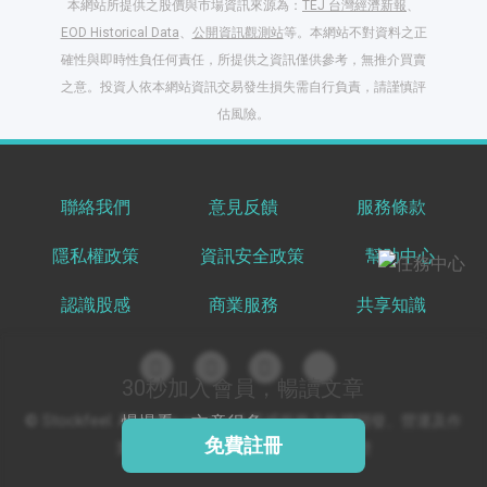
本網站所提供之股價與市場資訊來源為：
TEJ 台灣經濟新報
、
EOD Historical Data
、
公開資訊觀測站
等。本網站不對資料之正
確性與即時性負任何責任，所提供之資訊僅供參考，無推介買賣
之意。投資人依本網站資訊交易發生損失需自行負責，請謹慎評
閱讀文章，天天賺
估風險。
獎勵
登入股感會員，閱讀
任一文章
聯絡我們
意見反饋
服務條款
隱私權政策
資訊安全政策
幫助中心
出國就缺這咖？股
感會員免費帶回
認識股感
商業服務
共享知識
家！
更多任務
登記抽北歐小刺蝟 20
吋上掀行李箱
30秒加入會員，暢讀文章
© Stockfeel. All rights reserved 股感服務之軟體開發、營運及作
慢慢看，文章很多
免費註冊
業環境通過 ISO/IEC 27001:2022 驗證