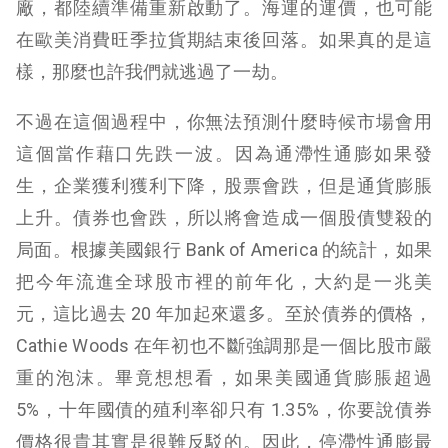
廠，都陸續準備重新啟動了。海運的運價，也可能
在歐美消費旺季拉貨期結束後回落。如果真的是這
樣，那麼也許我們就逃過了一劫。
不過在這個過程中，你無法預測什麼時候市場會用
這個當作藉口先跌一波。因為通滯性通膨如果發
生，企業獲利獲利下降，股票會跌，但是通貨膨脹
上升。債券也會跌，所以將會造成一個股債雙殺的
局面。根據美國銀行 Bank of America 的統計，如果
把今年流進全球股市裡的前年化，大約是一兆美
元，這比過去 20 年加起來還多。至於債券的價格，
Cathie Woods 在年初也不斷強調那是一個比股市嚴
重的泡沫。畢竟想想看，如果美國通貨膨脹超過
5%，十年國債的殖利率卻只有 1.35%，你要說債券
價格很貴其實是很難反駁的。因此，停滯性通膨最