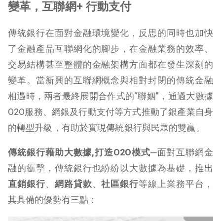
變革，互聯網
+
行動支付
傳統銀行在面對金融環境變化，反思的同時也加快
了金融產品互聯網化的腳步，在金融業務的效率、
交易結構甚至整體的金融架構方面都在發生深刻的
變革。當新興的互聯網概念與相對封閉的傳統金融
相遇時，兩者最終展開合作式的“聯姻”，通過大數據
O2O服務、網銀及行動支付等方式推動了銀產業自身
的轉型升級，有助於實現傳統銀行與民眾的雙贏。
傳統銀行藉助大數據
,
打造
O2O
模式─
面對互聯網金
融的衝擊，傳統銀行也紛紛以大數據為基礎，推出
直銷銀行
、
網路貸款
、
社區銀行
等線上業務平台，
其具備的優勢有三點：