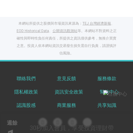
本網站所提供之股價與市場資訊來源為：
TEJ 台灣經濟新報
、
EOD Historical Data
、
公開資訊觀測站
等。本網站不對資料之正
確性與即時性負任何責任，所提供之資訊僅供參考，無推介買賣
之意。投資人依本網站資訊交易發生損失需自行負責，請謹慎評
閱讀文章，天天賺
估風險。
獎勵
登入股感會員，閱讀
任一文章
聯絡我們
意見反饋
服務條款
隱私權政策
資訊安全政策
幫助中心
出國就缺這咖？股
感會員免費帶回
認識股感
商業服務
共享知識
家！
更多任務
登記抽北歐小刺蝟 20
週餘
吋上掀行李箱
30秒
加入會員，享受投資理財帶