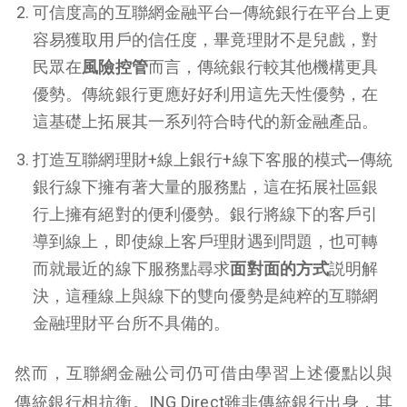
可信度高的互聯網金融平台─傳統銀行在平台上更
容易獲取用戶的信任度，畢竟理財不是兒戲，對
民眾在
風險控管
而言，傳統銀行較其他機構更具
優勢。傳統銀行更應好好利用這先天性優勢，在
這基礎上拓展其一系列符合時代的新金融產品。
打造互聯網理財+線上銀行+線下客服的模式─傳統
銀行線下擁有著大量的服務點，這在拓展社區銀
行上擁有絕對的便利優勢。銀行將線下的客戶引
導到線上，即使線上客戶理財遇到問題，也可轉
而就最近的線下服務點尋求
面對面的方式
説明解
決，這種線上與線下的雙向優勢是純粹的互聯網
金融理財平台所不具備的。
然而，互聯網金融公司仍可借由學習上述優點以與
傳統銀行相抗衡。ING Direct雖非傳統銀行出身，其