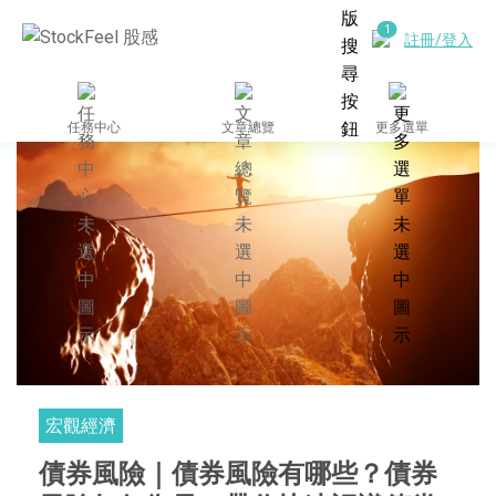
註冊/登入
任務中心
文章總覽
更多選單
宏觀經濟
債券風險｜債券風險有哪些？債券