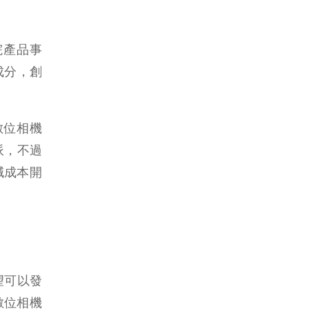
院產品事
成分，創
數位相機
派，不過
減成本開
望可以發
數位相機