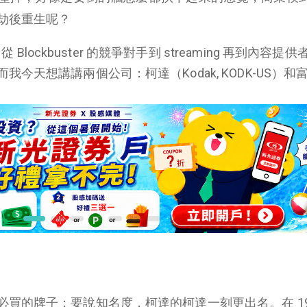
劫後重生呢？
從 Blockbuster 的競爭對手到 streaming 再到內容提
今天想講講兩個公司：柯達（Kodak, KODK-US）和
買的牌子；要說知名度，柯達的柯達一刻更出名。在 19