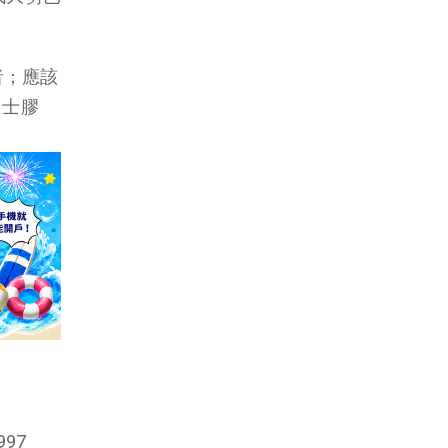
供者；應該
富士膠
97