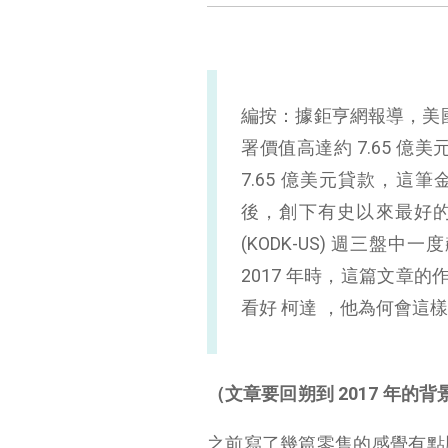
編按：據鉅亨網報導，美國
署價值高達約 7.65 
7.65 億美元貸款，這筆
後，創下有史以來最好
(KODK-US) 週三盤中一
2017 年時，這篇文章
看好 柯達 ，他為何會
柯達 VS 富士膠卷
2004 年，富士膠卷二次創業
（文章要回朔到 2017 年的背
那柯達是不是就是運氣差沒有機會呢？
之前寫了幾篇零售的感覺有點
富士花大錢開發系