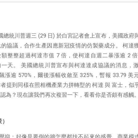
總統川普週三 (29 日) 於白宮記者會上宣布，美國政府
億美元的協議，合作生產因應新冠疫情的仿製藥成分。 柯達
金額整整超過柯達市值 7 倍，使柯達自週二暴漲逾 2 倍 (
的一天。 美國總統川普宣布與柯達達成協議的消息，
度飆漲逾 570%，爾後漲幅收斂至 325%，暫報 33.79 
的作者提到同樣在照相機產業力拼轉型的 柯達 與 富士，似
這樣認為？現在讓我們再次複習一下，看看你是否頗有感觸
景）
壓抑；好像是要倒的牆怎麼都扶不起來的感覺，商業模