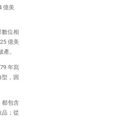
4 億美
一部數位相
25 億美
破產。
79 年寫
轉型，因
，都包含
妝品；從