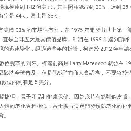
達到 142 億美元，其中照相紙占到 20%，達到 28.
是 44%，富士是 33%。
有美國 90% 的市場佔有率，在 1975 年開發出世上第
一直是全球五大最具價值品牌，利潤在 1999 年達到頂峰 
的迅速變化，經過這些年的折騰，柯達於 2012 年申請
的到來。柯達前高層 Larry Matesson 就曾在 19
數位攝影將全球普及；但是“聰明”的商人會認為，不要急於
而數位的利潤是 5 美分。
闢捷徑，電子產品和健康保健。因為底片有點類似皮膚
人體的老化過程相似，富士膠片決定開發預防老化的化
會。