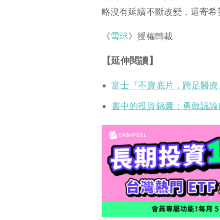
略沒有延續不斷改變，還寄希
《
雪球
》授權轉載
【延伸閱讀】
富士『不賣底片，跨足醫療』— 
書中的投資錦囊：勇敢議論所