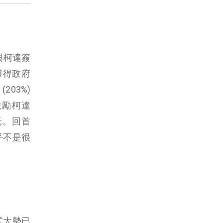
與柯達簽
獲得政府
203%)
激勵柯達
美元。回首
乎不是很
。
式大勢已