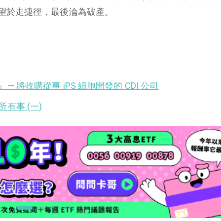
望於走捷徑，最後淪為破產。
將收購從事 iPS 細胞開發的 CDI 公司
有事 (一)