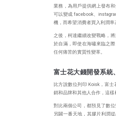
業務，為用戶提供網上發布和
可以變成 facebook、in
機，而希望消費者買入利潤率
之後，柯達繼續改變戰略，將
於自滿，即使在海嘯來臨之際
任何痛苦的實質性變革。
富士花大錢開發系統
比方說數位列印 Koisk，
銷和品牌和其他人合作，這樣
對比兩個公司，都預見了數位
另闢一番天地，其膠片利潤從占