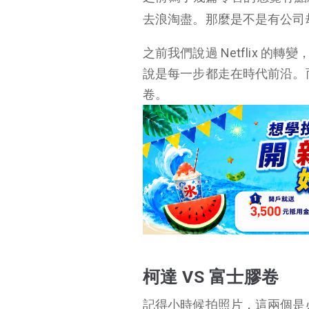
統、柯達選擇走捷徑
去浪淘盡。那麼是不是有公司
之前我們說過 Netflix 的轉變，
說是每一步都走在時代前沿。而我
卷。
柯達 VS 富士膠卷
記得小時候拍照片，這兩個是必