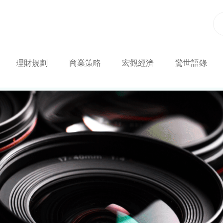
理財規劃
商業策略
宏觀經濟
驚世語錄