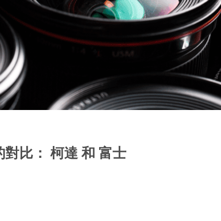
對比： 柯達 和 富士