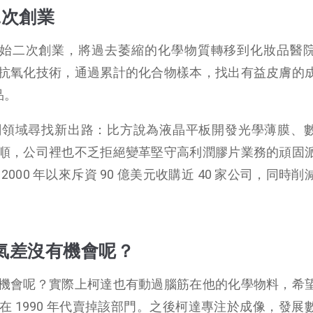
二次創業
膠卷開始二次創業，將過去萎縮的化學物質轉移到化妝品醫
抗氧化技術，通過累計的化合物樣本，找出有益皮膚的
品。
關領域尋找新出路：比方說為液晶平板開發光學薄膜、
順，公司裡也不乏拒絕變革堅守高利潤膠片業務的頑固
000 年以來斥資 90 億美元收購近 40 家公司，同時削
氣差沒有機會呢？
機會呢？實際上柯達也有動過腦筋在他的化學物料，希
 1990 年代賣掉該部門。之後柯達專注於成像，發展