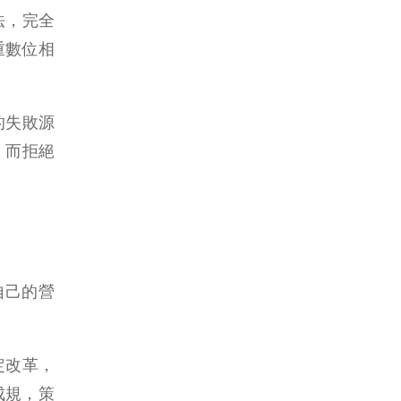
法，完全
看重數位相
的失敗源
；而拒絕
自己的營
定改革，
成規，策