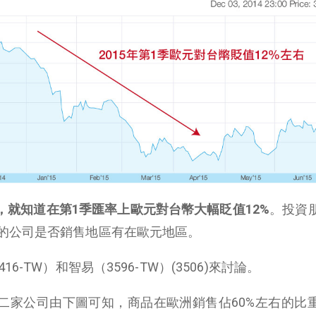
，就知道在第
1
季匯率上歐元對台幣大幅眨值
12%
。投資
的公司是否銷售地區有在歐元地區。
-TW）和智易（3596-TW）(3506)來討論。
，這二家公司由下圖可知，商品在歐洲銷售佔60%左右的比