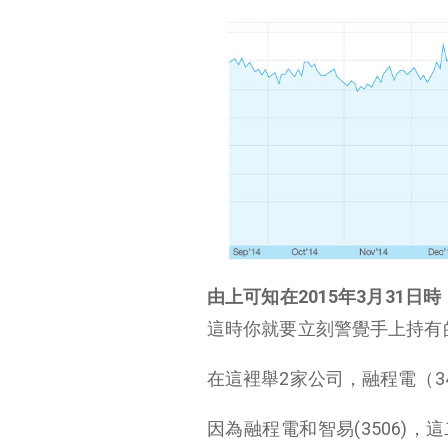
由上可知在
2015
年
3
月
31
日時
這時你就要立刻警覺手上持有
在這裡舉2家公司，融程電（3416
因為融程電和智易(3506)