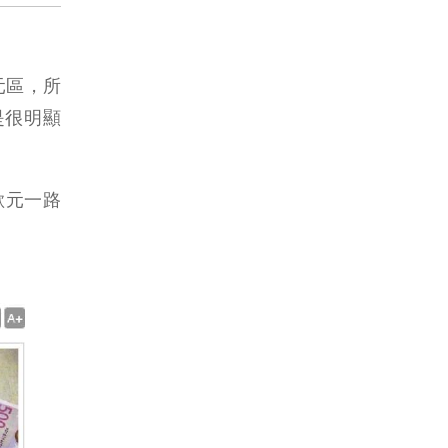
元區，所
是很明顯
歐元一路