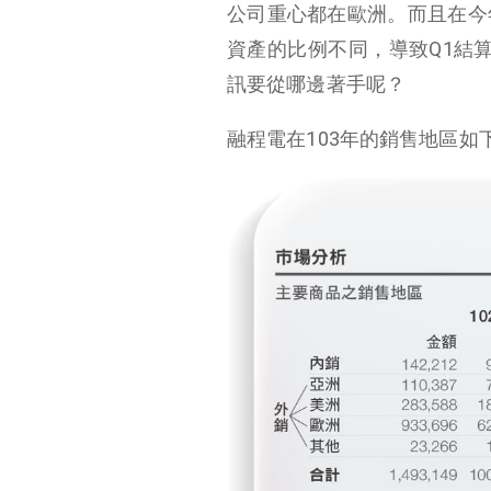
公司重心都在歐洲。而且在今
資產的比例不同，導致Q1結算
訊要從哪邊著手呢？
融程電在103年的銷售地區如