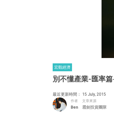
宏觀經濟
別不懂產業-匯率篇─智
最近更新時間： 15 July, 2015
作者
文章來源
Ben
霜劍投資團隊