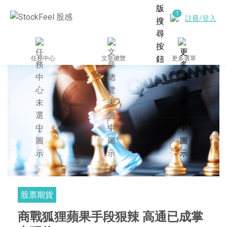
註冊/登入
任務中心
文章總覽
更多選單
股票期貨
商戰狐狸蘋果手段狠辣 高通已成掌