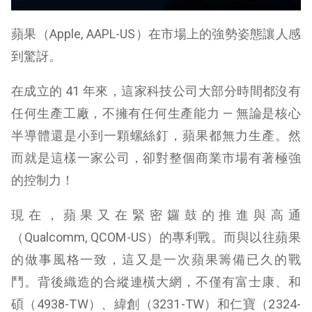
蘋果（Apple, AAPL-US）在市場上的強勢姿態讓人感
到驚訝。
在成立的 41 年來，這家科技公司大部分時間都沒有
任何生產工廠，不擁有任何生產能力 — 無論是核心
半導體還是小到一顆螺絲釘，蘋果都無力生產。然
而就是這樣一家公司，卻對整個商業市場有著極強
的控制力！
現在，蘋果又在緊密鑼鼓的推進與高通
（Qualcomm, QCOM-US）的專利戰。而與以往蘋果
的做事風格一致，這又是一次蘋果籌備已久的戰
鬥。背後織造的合縱連橫大網，不僅有富士康、和
碩（4938-TW）、緯創（3231-TW）和仁寶（2324-