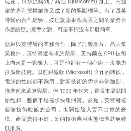
現在，風水流轉到了高通 (
Qualcomm
) 身上。高通
家的專利授權業務又成了新的壟斷標竿。有了跟英
特爾的合作經驗，按理說蘋果跟高通之間的業務合
作應該更加順手才對。可是事情沒有那麼簡單。
蘋果與英特爾的業務合作，除了訂製晶片、晶片集
業務外，英特爾還有求於蘋果。
英特爾在 CPU 技術
上向來是一家獨大，可是他卻有一個心病 — 沒能力
推廣新技術。以前跟微軟 (
Microsoft
) 合作的時候，
電腦的性能都不夠用，對新技術的需求非常強烈，
推廣起來還算容易。
但 1990 年代末，電腦市場就開
始飽和，整個市場需求快速回落。於是，英特爾這
個靠技術吃飯的公司，也開始陷入賣不出貨的窘
境。產品賣得不好，新的技術應用生態標準就更難
以推廣。