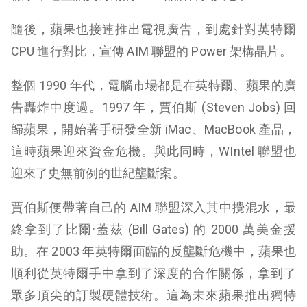
隨後，蘋果也接連推出電視廣告，到處針對英特爾
CPU 進行對比，宣傳 AIM 聯盟的 Power 架構晶片。
整個 1990 年代，電腦市場都是在英特爾、蘋果的廣
告轟炸中度過。1997 年，賈伯斯 (
Steven Jobs
) 回
歸蘋果，開始著手研發全新 iMac、MacBook 產品，
這時蘋果迎來資金危機。與此同時，WIntel 聯盟也
迎來了史無前例的世紀壟斷案。
賈伯斯便帶著自己的 AIM 聯盟深入其中攪混水，最
終拿到了比爾·蓋茲 (
Bill Gates
) 的 2000 萬美金援
助。在 2003 年英特爾面臨的反壟斷危機中，蘋果也
順利從英特爾手中拿到了深度的合作關係，拿到了
眾多頂尖的訂製硬體技術。這為未來蘋果推出獨特