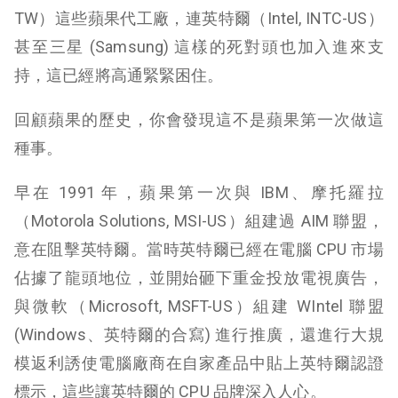
TW）這些蘋果代工廠，連英特爾（Intel, INTC-US）
甚至三星 (
Samsung
) 這樣的死對頭也加入進來支
持，這已經將高通緊緊困住。
回顧蘋果的歷史，你會發現這不是蘋果第一次做這
種事。
早在 1991 年，蘋果第一次與 IBM、摩托羅拉
（Motorola Solutions, MSI-US）
組建過 AIM 聯盟，
意在阻擊英特爾。當時英特爾已經在電腦 CPU 市場
佔據了龍頭地位，並開始砸下重金投放電視廣告，
與微軟（Microsoft, MSFT-US）組建 WIntel 聯盟
(Windows、英特爾的合寫) 進行推廣，還進行大規
模返利誘使電腦廠商在自家產品中貼上英特爾認證
標示，這些讓英特爾的 CPU 品牌深入人心。