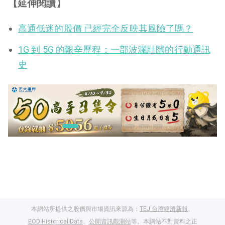
【延伸閱讀】
高通低迷的股價 已經完全反映其風險了嗎？
1G 到 5G 的艱辛歷程：一部波瀾壯闊的行動通訊
史
本網站所提供之股價與市場資訊來源為：
TEJ 台灣經濟新報
、
EOD Historical Data
、
公開資訊觀測站
等。本網站不對資料之正