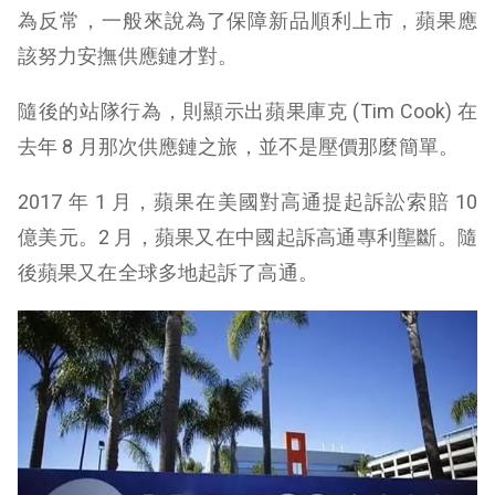
為反常，一般來說為了保障新品順利上市，蘋果應
該努力安撫供應鏈才對。
隨後的站隊行為，則顯示出蘋果庫克 (
Tim Cook
) 在
去年 8 月那次供應鏈之旅，並不是壓價那麼簡單。
2017 年 1 月，蘋果在美國對高通提起訴訟索賠 10
億美元。2 月，蘋果又在中國起訴高通專利壟斷。隨
後蘋果又在全球多地起訴了高通。