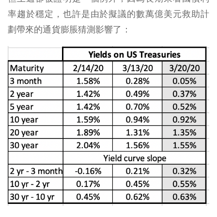
率趨於穩定，也許是由於擬議的數萬億美元救助計
劃帶來的通貨膨脹猜測影響了：