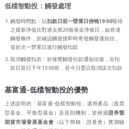
低檔智動投：觸發處理
觸發時間點：以
扣款日前一營業日傍晚19:00
取得
之最新淨值比對過去第20個基金淨值日，如有達
觸發條件，於確認觸發後即時寄發觸發通知信，
並於次一營業日進行觸發扣款
取消觸發扣款：於接獲觸發扣款通知信後，在扣
款日當日下午13:00前，於今日委託取消該次扣款
基富通-低檔智動投的優勢
上述說明的「基富通-低檔智動投」適用產品（股票
型基金、平衡型基金）及規則機制，皆經過
證券暨
期貨市場發展基金會
（以下簡稱：證基會）實測驗