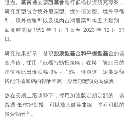
證過。
基富通
委請
證基會
進行低檔投資研究專案，
研究類型包含境外股票型、境外債券型、境外平衡
型、境外貨幣型以及境內台灣股票型等五大類別，
回測時間從1992 年 1 月 1 日至 2023 年 12 月 31
日。
研究結果顯示，發現
股票型基金和平衡型基金
的基
金淨值
，
採用「低檔智動投策略」在與「前20日的
淨值相比出現跌幅-3% ~ -15%」時買進，定期定額
搭配低檔加碼
的
報酬率較一般定期定額更為優異！
故在長期上漲趨勢下，採用加強版定期定額的「基
富通-低檔智動投」可以放大微笑曲線，享有可觀的
投資報酬率。