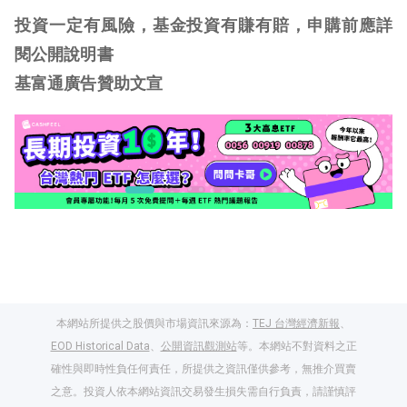
投資一定有風險，基金投資有賺有賠，申購前應詳
閱公開說明
書
基富通廣告贊助文宣
本網站所提供之股價與市場資訊來源為：
TEJ 台灣經濟新報
、
EOD Historical Data
、
公開資訊觀測站
等。本網站不對資料之正
確性與即時性負任何責任，所提供之資訊僅供參考，無推介買賣
之意。投資人依本網站資訊交易發生損失需自行負責，請謹慎評
閱讀文章，天天賺