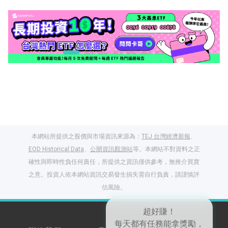
本網站所提供之股價與市場資訊來源為：
TEJ 台灣經濟新報
、
EOD Historical Data
、
公開資訊觀測站
等。本網站不對資料之正
確性與即時性負任何責任，所提供之資訊僅供參考，無推介買賣
之意。投資人依本網站資訊交易發生損失需自行負責，請謹慎評
閱讀文章，天天賺
估風險。
獎勵
登入股感會員，閱讀
任一文章