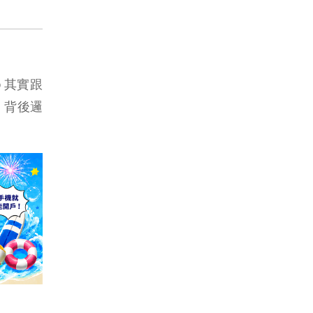
 其實跟
，背後邏