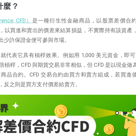
什麼？
rence, CFD）
是一種衍生性金融商品，以股票差價合
，以買進和賣出的價差來結算損益，不實際持有該資產
出少許保證金便可參與市場。
代表它具有槓桿效果。例如用 1,000 美元資金，即可交
 倍槓桿，CFD 與期貨交易非常相似，但 CFD 是以現金做
商品合約。CFD 交易合約由買方和賣方組成，若買進
，反之則是買方支付價差給賣方。