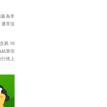
約最為常
，通常沒
易 10
為結算但
後行情上