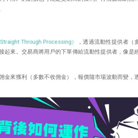
。
ight Through Processing）
，透過流動性提供者（
接起來。交易商將用戶的下單傳給流動性提供者，像是
佣金來獲利（多數不收佣金），報價隨市場波動而變，