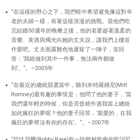
“在這樣的野心之下，我們暗中希望避免像這對年
老的夫婦一樣，有著這樣浪漫的挑戰。當他們吃
完結婚50週年的晚餐之後，他的老婆趁著溫柔的
音樂、美酒與燭光向她的丈夫說，讓我們上樓並
作愛吧。丈夫面露難色地遲疑了一陣子，並回
答：‘我能做到其中一件事，無法兩件都做
到’。”。–2005年
“在最近的總統競選當中，聽到米特羅姆尼(Mitt
Romney)最有趣的事情是；他問了他的妻子，‘當
我們還年輕的時候，你是否曾經作過我當上總統
如此瘋狂的夢呢？他的妻子回答，‘親愛的，在我
瘋狂的夢裡沒有你的存在’。”。–2007年
“巴比貝爾(Bobby Bare)有一段鄉村歌曲的歌詞可