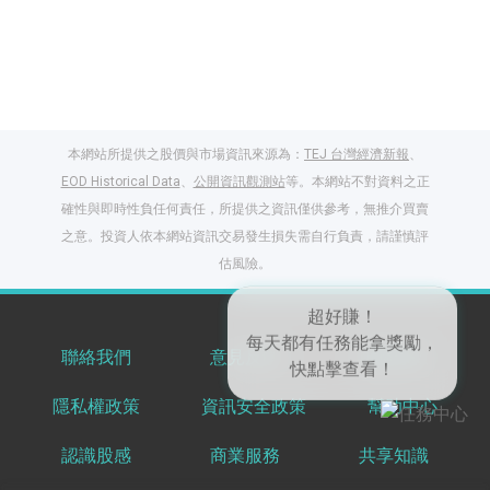
本網站所提供之股價與市場資訊來源為：
TEJ 台灣經濟新報
、
EOD Historical Data
、
公開資訊觀測站
等。本網站不對資料之正
確性與即時性負任何責任，所提供之資訊僅供參考，無推介買賣
之意。投資人依本網站資訊交易發生損失需自行負責，請謹慎評
閱讀文章，天天賺
估風險。
獎勵
登入股感會員，閱讀
任一文章
聯絡我們
意見反饋
服務條款
隱私權政策
資訊安全政策
幫助中心
出國就缺這咖？股
超好賺！
感會員免費帶回
每天都有任務能拿獎勵，
認識股感
商業服務
共享知識
家！
快點擊查看！
更多任務