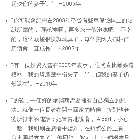
起找你的妻子’。”。–2006年
“你可能會記得在2003年矽谷有些車保險桿上的貼
紙所寫的，‘拜託神啊，再多來一個泡沫吧’。不幸
的，這個願望很快就成真了，每個美國人都相信
房價會一直成長”。–2007年
“有一位投資人曾在2009年表示，‘這簡直比離婚還
糟糕。我的資產幾乎損失了一半，但我的妻子仍
然還在”。–2010年
“的確，一個好的承銷商需要擁有自己獨立的想
法。就像一位長者在開車回家的時候，接到他老
婆所打來的電話；她警告地說著，‘Albert，小心
一點。我剛剛在廣播中聽到，在州際公路上有一
台車開錯方向了’。他回答，‘Mabel，它們根本只