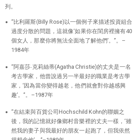
列。
“比利羅斯(Billy Rose)以一個例子來描述投資組合
過度分散的問題，這就像‘如果你在閨房裡擁有40
個女人，那麼你將無法全面地了解他們’。”。–
1984年
“阿嘉莎‧克莉絲蒂(Agatha Christie)的丈夫是一名
考古學家，他曾說過另一半最好的職業是考古學
家，‘因為當你變得越老，他們就會對你越感興
趣’。”。–1987年
“在結束與百貨公司Hochschild Kohn的聯姻之
後，我的記憶就好像鄉村音樂裡的丈夫一樣，‘雖
然我的妻子與我最好的朋友一起跑了，但我依然
很想念他’。”–1989年