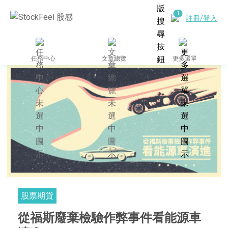
註冊/登入
任務中心
文章總覽
更多選單
股票期貨
從福斯廢棄檢驗作弊事件看能源車