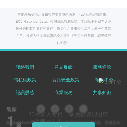
本網站所提供之股價與市場資訊來源為：
TEJ 台灣經濟新報
、
EOD Historical Data
、
公開資訊觀測站
等。本網站不對資料之正
確性與即時性負任何責任，所提供之資訊僅供參考，無推介買賣
之意。投資人依本網站資訊交易發生損失需自行負責，請謹慎評
閱讀文章，天天賺
估風險。
獎勵
登入股感會員，閱讀
任一文章
聯絡我們
意見反饋
服務條款
隱私權政策
資訊安全政策
幫助中心
出國就缺這咖？股
感會員免費帶回
認識股感
商業服務
共享知識
家！
更多任務
登記抽北歐小刺蝟 20
週餘
吋上掀行李箱
30秒
加入會員，享受投資理財帶
1
來的豐沛人生
© Stockfeel. All rights reserved 股感服務之軟體開發、營運及作
篇