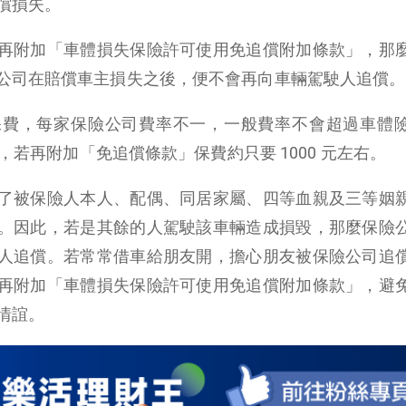
償損失。
再附加「車體損失保險許可使用免追償附加條款」，那
公司在賠償車主損失之後，便不會再向車輛駕駛人追償。
保費，每家保險公司費率不一，一般費率不會超過車體
元，若再附加「免追償條款」保費約只要 1000 元左右。
了被保險人本人、配偶、同居家屬、四等血親及三等姻
。因此，若是其餘的人駕駛該車輛造成損毀，那麼保險
人追償。若常常借車給朋友開，擔心朋友被保險公司追
再附加「車體損失保險許可使用免追償附加條款」，避
情誼。