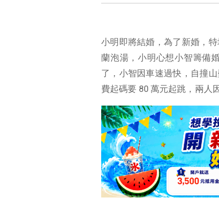
甲乙丙式保險
小明即將結婚，為了新婚，特
蘭泡湯，小明心想小智籌備
了，小智因車速過快，自撞山
費起碼要 80 萬元起跳，兩