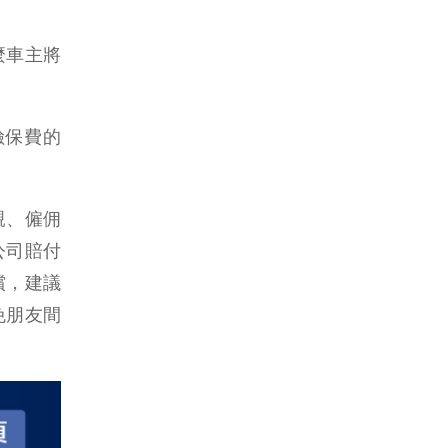
麼車主將
險保費的
親、僱佣
公司賠付
償，建議
免朋友間