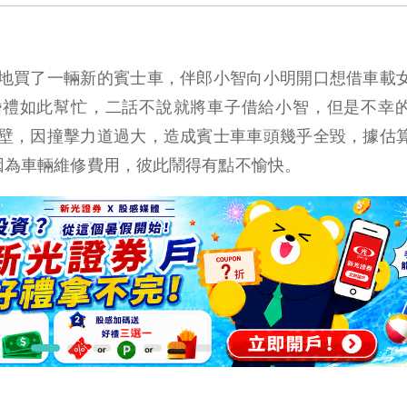
地買了一輛新的賓士車，伴郎小智向小明開口想借車載
婚禮如此幫忙，二話不說就將車子借給小智，但是不幸
壁，因撞擊力道過大，造成賓士車車頭幾乎全毀，據估
人因為車輛維修費用，彼此鬧得有點不愉快。