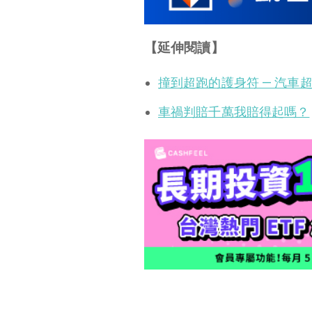
【延伸閱讀】
撞到超跑的護身符 — 汽車
車禍判賠千萬我賠得起嗎？