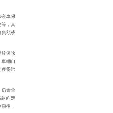
車碰車保
物等，其
自負額或
屬於保險
，車輛自
定獲得賠
，仍會全
條款約定
金額後，