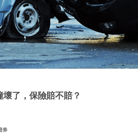
撞壞了，保險賠不賠？
證券