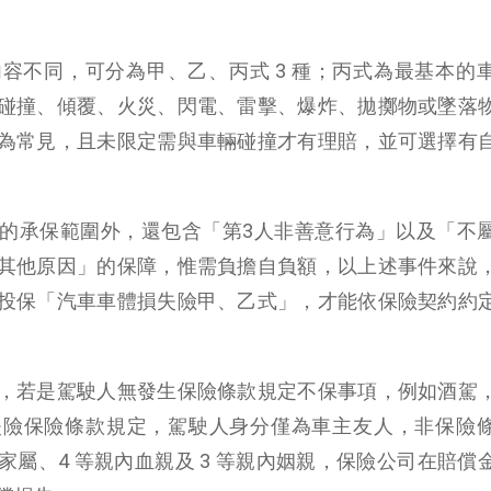
容不同，可分為甲、乙、丙式 3 種；丙式為最基本的
碰撞、傾覆、火災、閃電、雷擊、爆炸、拋擲物或墜落
為常見，且未限定需與車輛碰撞才有理賠，並可選擇有
的承保範圍外，還包含「第3人非善意行為」以及「不
其他原因」的保障，惟需負擔自負額，以上述事件來說
投保「汽車車體損失險甲、乙式」，才能依保險契約約
，若是駕駛人無發生保險條款規定不保事項，例如酒駕
失險保險條款規定，駕駛人身分僅為車主友人，非保險
屬、4 等親內血親及 3 等親內姻親，保險公司在賠償