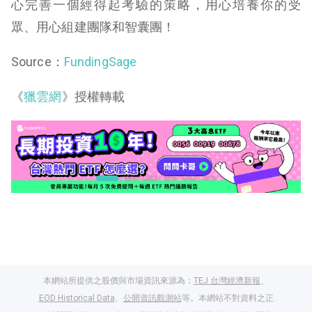
心完善一個經得起考驗的策略，用心培養你的受
眾、用心組建團隊和智囊團！
Source：
FundingSage
《
獵雲網
》授權轉載
本網站所提供之股價與市場資訊來源為：
TEJ 台灣經濟新報
、
EOD Historical Data
、
公開資訊觀測站
等。本網站不對資料之正