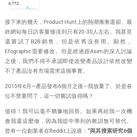
接下來的幾天，Product Hunt上的熱潮漸漸退卻。最
終網站每日訪客量慘淡到只有20-30人左右。我甚至
還嘗試了B2B銷售，但是依舊沒有用。顯然，
Efographic需要修改。但是經過跟Asim的深入討論
之後，我們不得不承認即使改變產品設計依然改變
不了產品沒有市場需求這個事實。
2015年6月—產品發布6個月之後—我放棄了。於是各
位不禁要問了，這一切嘗試值得嗎？
值得！我可以毫不猶豫地回答。如果再給我一次機
會我還這麼做，因為我從中學到的教訓無可替代。
曾有一位創業者在Reddit上說過：
“
與其搜索研究
6
個